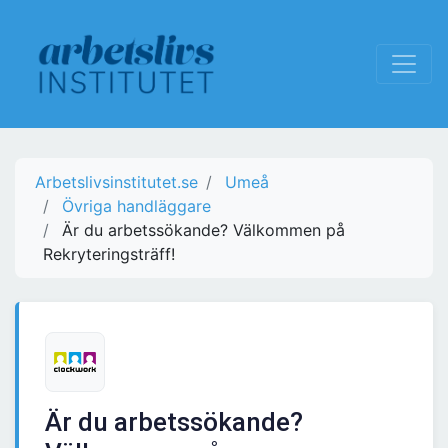
Arbetslivsinstitutet.se
Umeå
Övriga handläggare
Är du arbetssökande? Välkommen på
Rekryteringsträff!
Är du arbetssökande?