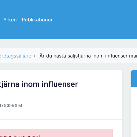
Yrken
Publikationer
öretagssäljare
Är du nästa säljstjärna inom influenser ma
tjärna inom influenser
TOCKHOLM
onsen har passerat.