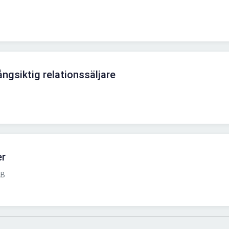
ngsiktig relationssäljare
er
AB