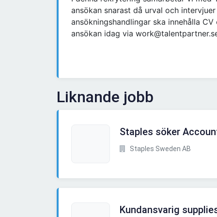
ansökan snarast då urval och intervjue
ansökningshandlingar ska innehålla CV o
ansökan idag via work@talentpartner.s
Liknande jobb
Staples söker Account
Staples Sweden AB
Kundansvarig supplies