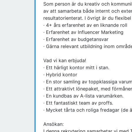
Som person är du kreativ och kommuni
av att samarbeta både internt och extern
resultatorienterat. I övrigt är du flexib
· 4+ års erfarenhet av en liknande roll
· Erfarenhet av Influencer Marketing
· Erfarenhet av budgetansvar
· Gärna relevant utbildning inom områd
Vad vi kan erbjuda!
· Ett härligt kontor mitt i stan.
· Hybrid kontor
· En stor samling av toppklassiga varu
· Ett attraktivt lönepaket, med förmåne
· En kundbas av A-lista varumärken.
· Ett fantastiskt team av proffs.
· Mycket tårta och roliga fredagar (de ä
Ansökan:
I denna rekrytering samarbetar vi med