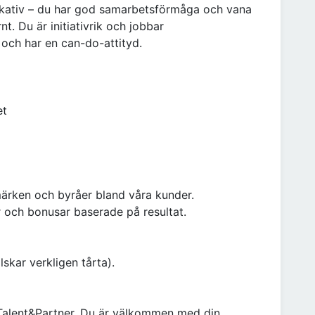
kativ – du har god samarbetsförmåga och vana
t. Du är initiativrik och jobbar
el och har en can-do-attityd.
et
märken och byråer bland våra kunder.
r och bonusar baserade på resultat.
lskar verkligen tårta).
 Talent&Partner. Du är välkommen med din