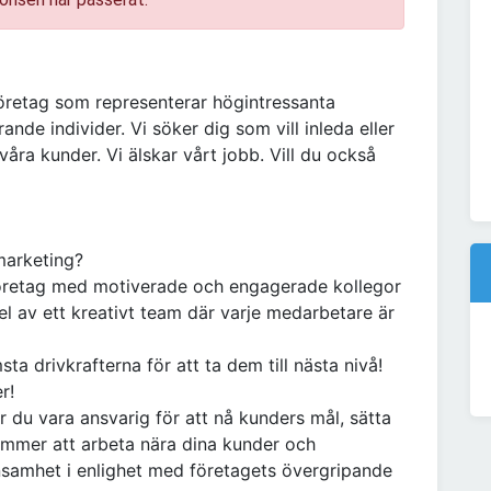
företag som representerar högintressanta
nde individer. Vi söker dig som vill inleda eller
åra kunder. Vi älskar vårt jobb. Vill du också
 marketing?
t företag med motiverade och engagerade kollegor
del av ett kreativt team där varje medarbetare är
ta drivkrafterna för att ta dem till nästa nivå!
r!
u vara ansvarig för att nå kunders mål, sätta
ommer att arbeta nära dina kunder och
önsamhet i enlighet med företagets övergripande