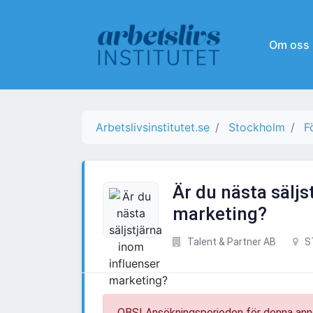
Om oss
Arbetslivsinstitutet.se
Stockholm
F
Är du nästa säljs
marketing?
Talent & Partner AB
S
OBS! Ansökningsperioden för denna ann