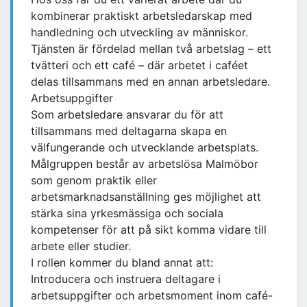
kombinerar praktiskt arbetsledarskap med
handledning och utveckling av människor.
Tjänsten är fördelad mellan två arbetslag – ett
tvätteri och ett café – där arbetet i caféet
delas tillsammans med en annan arbetsledare.
Arbetsuppgifter
Som arbetsledare ansvarar du för att
tillsammans med deltagarna skapa en
välfungerande och utvecklande arbetsplats.
Målgruppen består av arbetslösa Malmöbor
som genom praktik eller
arbetsmarknadsanställning ges möjlighet att
stärka sina yrkesmässiga och sociala
kompetenser för att på sikt komma vidare till
arbete eller studier.
I rollen kommer du bland annat att:
Introducera och instruera deltagare i
arbetsuppgifter och arbetsmoment inom café-