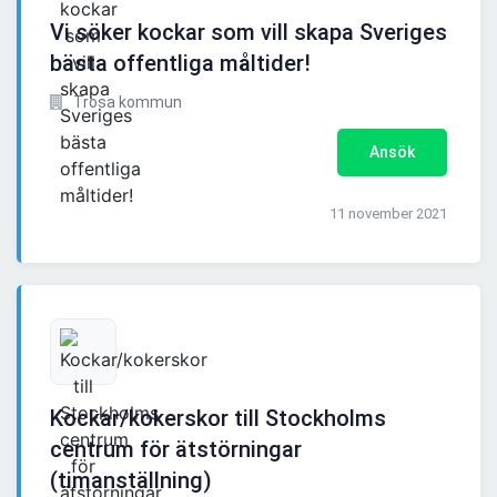
Vi söker kockar som vill skapa Sveriges
bästa offentliga måltider!
Trosa kommun
Ansök
11 november 2021
Kockar/kokerskor till Stockholms
centrum för ätstörningar
(timanställning)