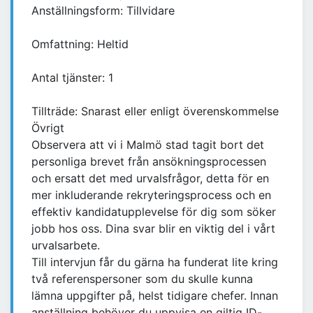
Anställningsform: Tillvidare
Omfattning: Heltid
Antal tjänster: 1
Tillträde: Snarast eller enligt överenskommelse
Övrigt
Observera att vi i Malmö stad tagit bort det
personliga brevet från ansökningsprocessen
och ersatt det med urvalsfrågor, detta för en
mer inkluderande rekryteringsprocess och en
effektiv kandidatupplevelse för dig som söker
jobb hos oss. Dina svar blir en viktig del i vårt
urvalsarbete.
Till intervjun får du gärna ha funderat lite kring
två referenspersoner som du skulle kunna
lämna uppgifter på, helst tidigare chefer. Innan
anställning behöver du uppvisa en giltig ID-