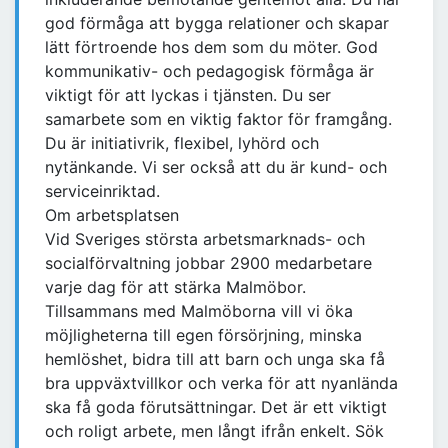
god förmåga att bygga relationer och skapar
lätt förtroende hos dem som du möter. God
kommunikativ- och pedagogisk förmåga är
viktigt för att lyckas i tjänsten. Du ser
samarbete som en viktig faktor för framgång.
Du är initiativrik, flexibel, lyhörd och
nytänkande. Vi ser också att du är kund- och
serviceinriktad.
Om arbetsplatsen
Vid Sveriges största arbetsmarknads- och
socialförvaltning jobbar 2900 medarbetare
varje dag för att stärka Malmöbor.
Tillsammans med Malmöborna vill vi öka
möjligheterna till egen försörjning, minska
hemlöshet, bidra till att barn och unga ska få
bra uppväxtvillkor och verka för att nyanlända
ska få goda förutsättningar. Det är ett viktigt
och roligt arbete, men långt ifrån enkelt. Sök