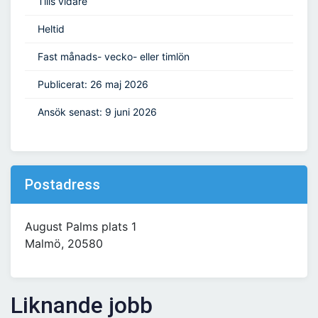
Tills vidare
Heltid
Fast månads- vecko- eller timlön
Publicerat: 26 maj 2026
Ansök senast: 9 juni 2026
Postadress
August Palms plats 1
Malmö, 20580
Liknande jobb