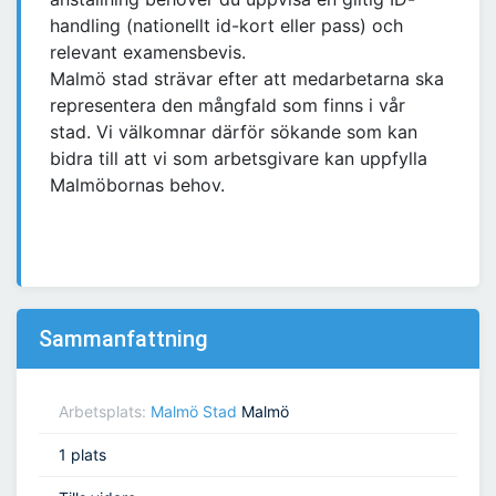
handling (nationellt id-kort eller pass) och
relevant examensbevis.
Malmö stad strävar efter att medarbetarna ska
representera den mångfald som finns i vår
stad. Vi välkomnar därför sökande som kan
bidra till att vi som arbetsgivare kan uppfylla
Malmöbornas behov.
Sammanfattning
Arbetsplats:
Malmö Stad
Malmö
1 plats