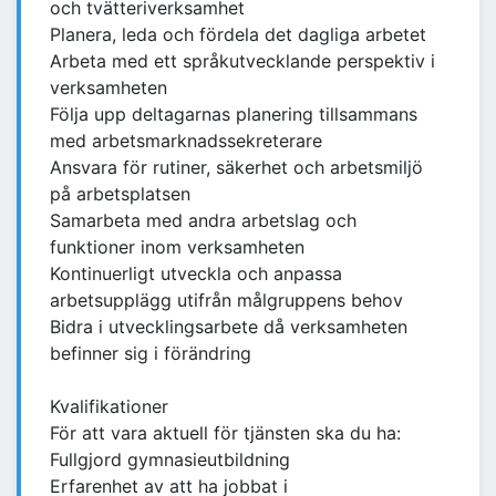
och tvätteriverksamhet
Planera, leda och fördela det dagliga arbetet
Arbeta med ett språkutvecklande perspektiv i
verksamheten
Följa upp deltagarnas planering tillsammans
med arbetsmarknadssekreterare
Ansvara för rutiner, säkerhet och arbetsmiljö
på arbetsplatsen
Samarbeta med andra arbetslag och
funktioner inom verksamheten
Kontinuerligt utveckla och anpassa
arbetsupplägg utifrån målgruppens behov
Bidra i utvecklingsarbete då verksamheten
befinner sig i förändring
Kvalifikationer
För att vara aktuell för tjänsten ska du ha:
Fullgjord gymnasieutbildning
Erfarenhet av att ha jobbat i