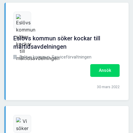
Eslövs kommun söker kockar till
måltidsavdelningen
Eslövs kommun, Serviceförvaltningen
Ansök
30 mars 2022