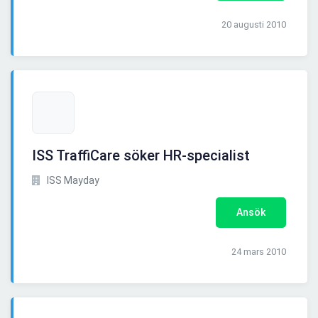
20 augusti 2010
ISS TraffiCare söker HR-specialist
ISS Mayday
Ansök
24 mars 2010