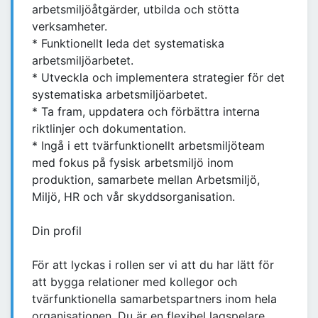
arbetsmiljöåtgärder, utbilda och stötta
verksamheter.
* Funktionellt leda det systematiska
arbetsmiljöarbetet.
* Utveckla och implementera strategier för det
systematiska arbetsmiljöarbetet.
* Ta fram, uppdatera och förbättra interna
riktlinjer och dokumentation.
* Ingå i ett tvärfunktionellt arbetsmiljöteam
med fokus på fysisk arbetsmiljö inom
produktion, samarbete mellan Arbetsmiljö,
Miljö, HR och vår skyddsorganisation.
Din profil
För att lyckas i rollen ser vi att du har lätt för
att bygga relationer med kollegor och
tvärfunktionella samarbetspartners inom hela
organisationen. Du är en flexibel lagspelare