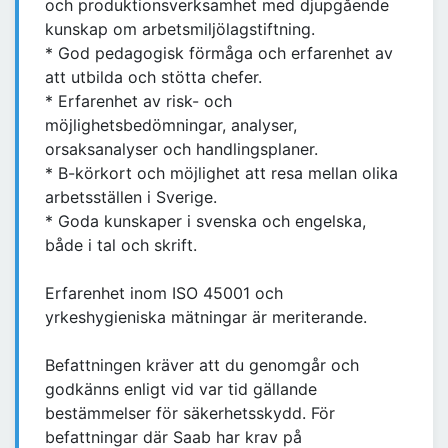
och produktionsverksamhet med djupgående
kunskap om arbetsmiljölagstiftning.
* God pedagogisk förmåga och erfarenhet av
att utbilda och stötta chefer.
* Erfarenhet av risk- och
möjlighetsbedömningar, analyser,
orsaksanalyser och handlingsplaner.
* B-körkort och möjlighet att resa mellan olika
arbetsställen i Sverige.
* Goda kunskaper i svenska och engelska,
både i tal och skrift.
Erfarenhet inom ISO 45001 och
yrkeshygieniska mätningar är meriterande.
Befattningen kräver att du genomgår och
godkänns enligt vid var tid gällande
bestämmelser för säkerhetsskydd. För
befattningar där Saab har krav på