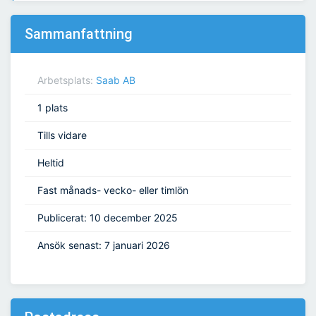
Sammanfattning
Arbetsplats:
Saab AB
1 plats
Tills vidare
Heltid
Fast månads- vecko- eller timlön
Publicerat: 10 december 2025
Ansök senast: 7 januari 2026