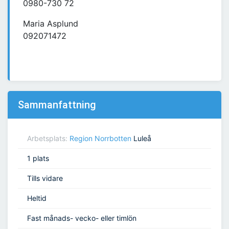
0980-730 72
Maria Asplund
092071472
Sammanfattning
Arbetsplats:
Region Norrbotten
Luleå
1 plats
Tills vidare
Heltid
Fast månads- vecko- eller timlön