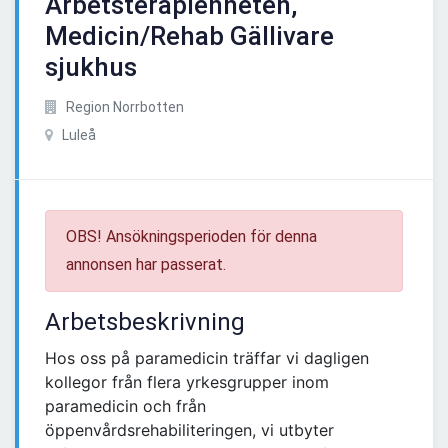
Arbetsterapienheten,
Medicin/Rehab Gällivare
sjukhus
Region Norrbotten
Luleå
OBS! Ansökningsperioden för denna
annonsen har passerat.
Arbetsbeskrivning
Hos oss på paramedicin träffar vi dagligen
kollegor från flera yrkesgrupper inom
paramedicin och från
öppenvårdsrehabiliteringen, vi utbyter