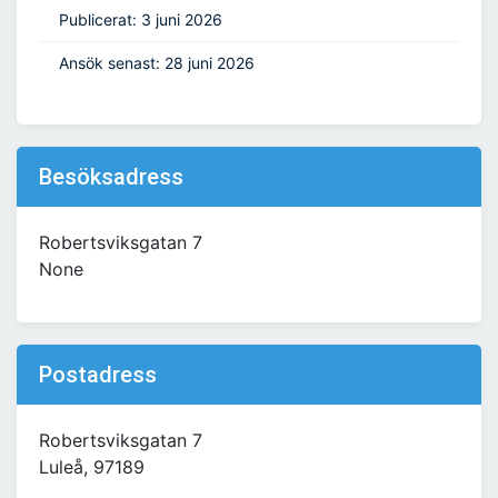
Publicerat: 3 juni 2026
Ansök senast: 28 juni 2026
Besöksadress
Robertsviksgatan 7
None
Postadress
Robertsviksgatan 7
Luleå, 97189