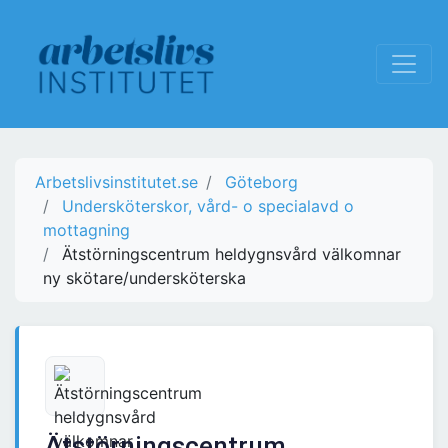
Arbetslivsinstitutet.se
Göteborg
Undersköterskor, vård- o specialavd o
mottagning
Ätstörningscentrum heldygnsvård välkomnar
ny skötare/undersköterska
Ätstörningscentrum