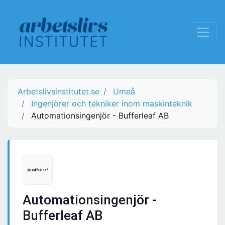
Arbetslivsinstitutet.se
Umeå
Ingenjörer och tekniker inom maskinteknik
Automationsingenjör - Bufferleaf AB
Automationsingenjör -
Bufferleaf AB