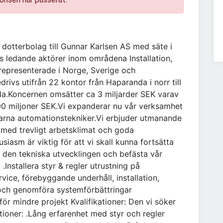
 dotterbolag till Gunnar Karlsen AS med säte i
 ledande aktörer inom områdena Installation,
representerade i Norge, Sverige och
vs utifrån 22 kontor från Haparanda i norr till
da.Koncernen omsätter ca 3 miljarder SEK varav
0 miljoner SEK.Vi expanderar nu vår verksamhet
farna automationstekniker.Vi erbjuder utmanande
 med trevligt arbetsklimat och goda
iasm är viktig för att vi skall kunna fortsätta
v den tekniska utvecklingen och befästa vår
Installera styr & regler utrustning på
vice, förebyggande underhåll, installation,
och genomföra systemförbättringar
ör mindre projekt Kvalifikationer: Den vi söker
tioner: .Lång erfarenhet med styr och regler