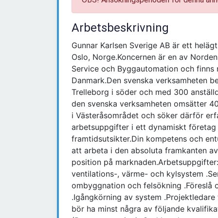
Arbetsbeskrivning
Gunnar Karlsen Sverige AB är ett helägt
Oslo, Norge.Koncernen är en av Nordens
Service och Byggautomation och finns 
Danmark.Den svenska verksamheten bedri
Trelleborg i söder och med 300 anställ
den svenska verksamheten omsätter 40
i Västeråsområdet och söker därför er
arbetsuppgifter i ett dynamiskt företag
framtidsutsikter.Din kompetens och entus
att arbeta i den absoluta framkanten a
position på marknaden.Arbetsuppgifter: .
ventilations-, värme- och kylsystem .Ser
ombyggnation och felsökning .Föreslå 
.Igångkörning av system .Projektledare f
bör ha minst några av följande kvalifika