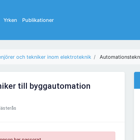
Yrken
Publikationer
enjörer och tekniker inom elektroteknik
Automationstekni
iker till byggautomation
Västerås
onsen har passerat.