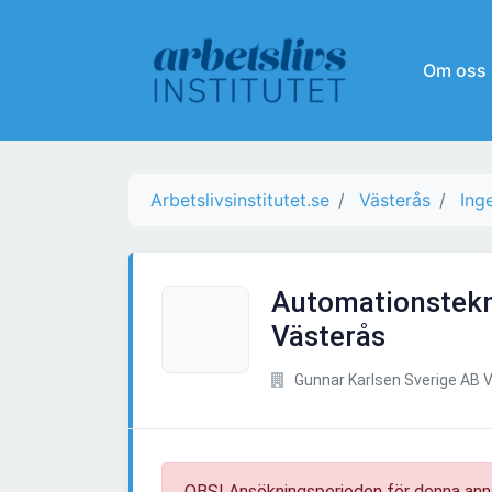
Om oss
Arbetslivsinstitutet.se
Västerås
Ing
Automationstekn
Västerås
Gunnar Karlsen Sverige AB 
OBS! Ansökningsperioden för denna ann