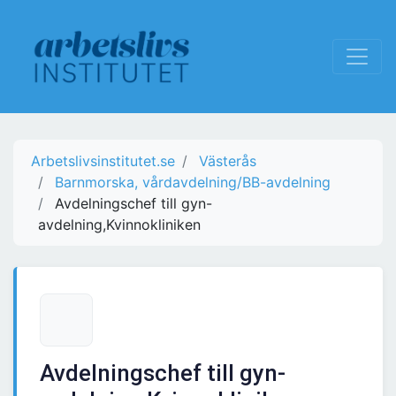
Arbetslivsinstitutet.se
Västerås
Barnmorska, vårdavdelning/BB-avdelning
Avdelningschef till gyn-
avdelning,Kvinnokliniken
Avdelningschef till gyn-