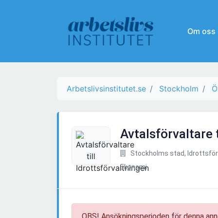
Om oss
Arbetslivsinstitutet.se
Stockholm
Ö
Avtalsförvaltare 
Stockholms stad, Idrottsför
Ekonomi
OBS! Ansökningsperioden för denna ann