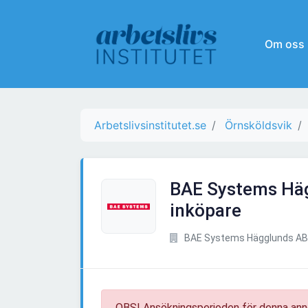
Om oss
Arbetslivsinstitutet.se
Örnsköldsvik
BAE Systems Häg
inköpare
BAE Systems Hägglunds AB
OBS! Ansökningsperioden för denna ann