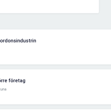
 fordonsindustrin
örre företag
tuna