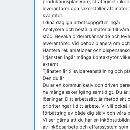
produktionsplanerare, strategiskt inköp 
leverantörer och säkerställer att material 
kvantitet.
I dina dagliga arbetsuppgifter ingår:
Analysera och beställa material till v
stöd. Bevaka ordererkännande och levera
leverantörer. Vid behov planera om och 
Hantera reklamationer och dispensansökn
I tjänsten ingår många kontaktytor vilke
externt.
Tjänsten är tillsvidareanställning och p
Den du är
Du är en kommunikativ och driven per
ha många saker igång samtidigt. Du är s
lösningar. Ditt arbetssätt är metodiskt
prioriteringar i ditt arbete. Vi vill ocks
förbättring av både dig själv och våra 
Vi ser gärna att du har en inköpsutbild
av inköpsarbete och affärssystem som S