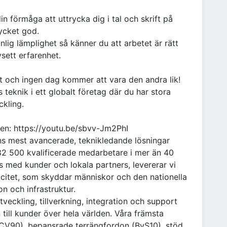
n förmåga att uttrycka dig i tal och skrift på
ycket god.
ig lämplighet så känner du att arbetet är rätt
sett erfarenhet.
 och ingen dag kommer att vara den andra lik!
eknik i ett globalt företag där du har stora
ckling.
ken: https://youtu.be/sbvv-Jm2PhI
ns mest avancerade, teknikledande lösningar
 82 500 kvalificerade medarbetare i mer än 40
s med kunder och lokala partners, levererar vi
acitet, som skyddar människor och den nationella
n och infrastruktur.
eckling, tillverkning, integration och support
 till kunder över hela världen. Våra främsta
(CV90), bepansrade terrängfordon (BvS10), stöd