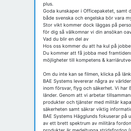
plus.
Goda kunskaper i Officepaketet, samt di
både svenska och engelska bör vara m
Stor vikt kommer dock läggas på personl
för dig så välkomnar vi din ansökan oav
Vad du blir en del av
Hos oss kommer du att ha kul på jobbet
Du kommer att få jobba med framtidens t
möjligheter till kompetens & karriärutve
Om du inte kan se filmen, klicka på län
BAE Systems levererar några av världe
inom försvar, flyg och säkerhet. Vi har
länder. Genom att vi arbetar tillsamman
produkter och tjänster med militär kap
säkerheten samt säkrar viktig informatio
BAE Systems Hägglunds fokuserar på utv
av ett brett spektrum av militära fordon
produkter är medeltunga stridsfordon 