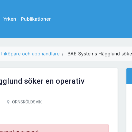
Yrken
Publikationer
Inköpare och upphandlare
BAE Systems Hägglund söker
glund söker en operativ
ÖRNSKÖLDSVIK
onsen har passerat.