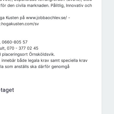
ör den civila marknaden. Pålitlig, Innovativ och
ga Kusten på www.jobbaochlev.se/ -
w.hogakusten.com/sv
 , 0660-805 57
ult, 070 - 377 02 45
ed placeringsort Örnsköldsvik.
t innebär både legala krav samt speciella krav
lla som anställs ska därför genomgå
etaget