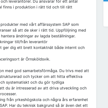
och leverantörer. Du ansvarar för ett antal
finns i produktion i rätt tid och till rätt
åra produkter med vårt affärssystem SAP som
nser så att de sker i rätt tid. Uppföljning med
hantera ändringar av lagda beställningar.
ingar till/från leverantör
t ger dig ett brett kontaktnät både internt och
laceringsort är Örnsköldsvik.
son med god samarbetsförmåga. Du trivs med att
trukturerad och tycker om att hitta effektiva
 och systematiskt och du gör tydliga
å att du är intresserad av att driva utveckling och
processer.
ning från yrkeshögskola och några års erfarenhet
AP. Har du teknisk bakgrund så är även det ett