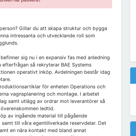
person? Gillar du att skapa struktur och bygga
nna intressanta och utvecklande roll som
gglunds.
efinner sig nu i en expansiv fas med anledning
ra efterfrågan så rekryterar BAE Systems
ktionen operativt inköp. Avdelningen består idag
etare.
roduktionsartiklar för enheten Operations och
erna vagnsplanering och montage. I arbetet
lag samt utlägg av ordrar mot leverantörer så
från överenskommen ledtid.
köp av ingående material till pågående
 samt till våra egentillverkade reservdelar. Det
samt en nära kontakt med bland annat