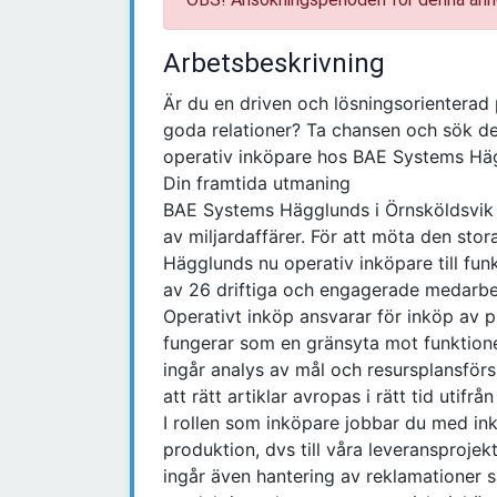
Arbetsbeskrivning
Är du en driven och lösningsorienterad 
goda relationer? Ta chansen och sök de
operativ inköpare hos BAE Systems Hä
Din framtida utmaning
BAE Systems Hägglunds i Örnsköldsvik b
av miljardaffärer. För att möta den sto
Hägglunds nu operativ inköpare till fun
av 26 driftiga och engagerade medarb
Operativt inköp ansvarar för inköp av p
fungerar som en gränsyta mot funktion
ingår analys av mål och resursplansförs
att rätt artiklar avropas i rätt tid uti
I rollen som inköpare jobbar du med in
produktion, dvs till våra leveransprojekt
ingår även hantering av reklamationer 