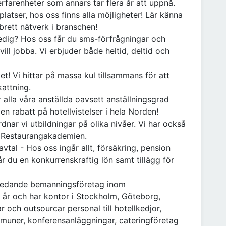
rfarenheter som annars tar flera år att uppnå.
splatser, hos oss finns alla möjligheter! Lär känna
brett nätverk i branschen!
ledig? Hos oss får du sms-förfrågningar och
vill jobba. Vi erbjuder både heltid, deltid och
et! Vi hittar på massa kul tillsammans för att
kattning.
er alla våra anställda oavsett anställningsgrad
en rabatt på hotellvistelser i hela Norden!
dnar vi utbildningar på olika nivåer. Vi har också
. Restaurangakademien.
vtal - Hos oss ingår allt, försäkring, pension
 du en konkurrenskraftig lön samt tillägg för
 ledande bemanningsföretag inom
5 år och har kontor i Stockholm, Göteborg,
 och outsourcar personal till hotellkedjor,
mmuner, konferensanläggningar, cateringföretag