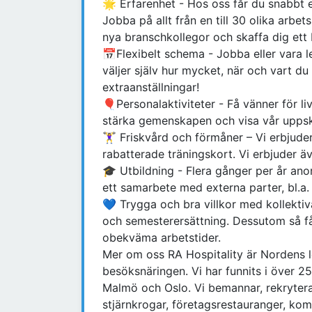
🌟 Erfarenhet - Hos oss får du snabbt e
Jobba på allt från en till 30 olika arbet
nya branschkollegor och skaffa dig ett 
📅Flexibelt schema - Jobba eller vara 
väljer själv hur mycket, när och vart du 
extraanställningar!
🎈Personalaktiviteter - Få vänner för liv
stärka gemenskapen och visa vår upps
🏋️‍♀️ Friskvård och förmåner – Vi erbjud
rabatterade träningskort. Vi erbjuder äv
🎓 Utbildning - Flera gånger per år anor
ett samarbete med externa parter, bl.a
💙 Trygga och bra villkor med kollektiva
och semesterersättning. Dessutom så får
obekväma arbetstider.
Mer om oss RA Hospitality är Nordens
besöksnäringen. Vi har funnits i över 2
Malmö och Oslo. Vi bemannar, rekryterar
stjärnkrogar, företagsrestauranger, ko