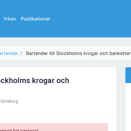
Yrken
Publikationer
artender
Bartender till Stockholms krogar och banketter
tockholms krogar och
Göteborg
onsen har passerat.