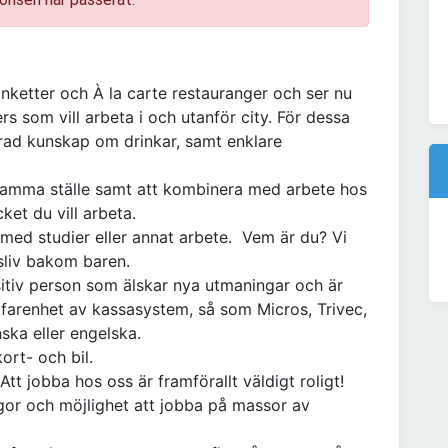
ketter och À la carte restauranger och ser nu
rs som vill arbeta i och utanför city. För dessa
ad kunskap om drinkar, samt enklare
å samma ställe samt att kombinera med arbete hos
et du vill arbeta.
med studier eller annat arbete. Vem är du? Vi
esliv bakom baren.
sitiv person som älskar nya utmaningar och är
rfarenhet av kassasystem, så som Micros, Trivec,
ka eller engelska.
ort- och bil.
tt jobba hos oss är framförallt väldigt roligt!
legor och möjlighet att jobba på massor av