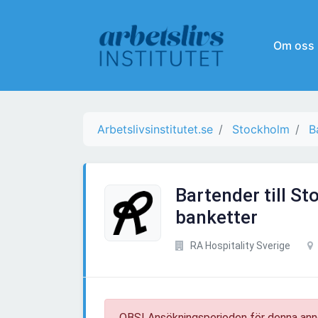
Om oss
Arbetslivsinstitutet.se
Stockholm
B
Bartender till S
banketter
RA Hospitality Sverige
OBS! Ansökningsperioden för denna ann