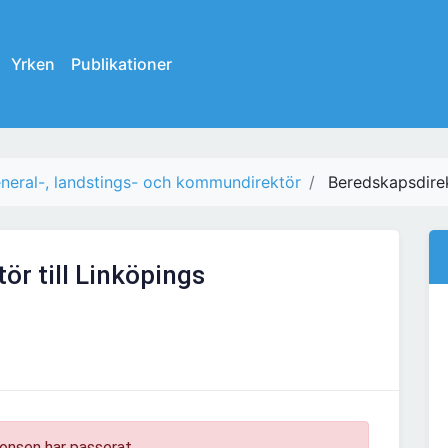
Yrken
Publikationer
neral-, landstings- och kommundirektör
Beredskapsdirek
ör till Linköpings
onsen har passerat.