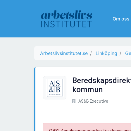
Om oss
Arbetslivsinstitutet.se
Linköping
Ge
Beredskapsdirekt
kommun
AS&B Executive
OBS! Ansökningsperioden för denna ann