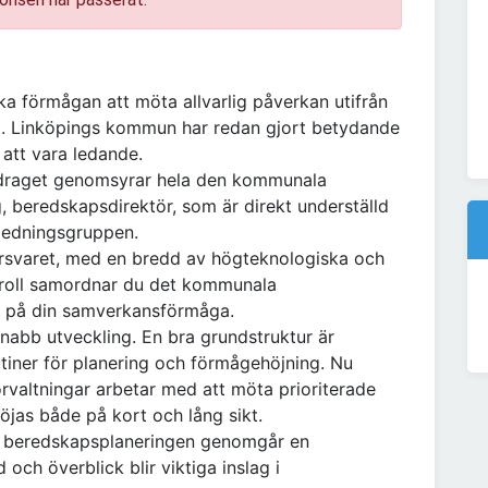
ka förmågan att möta allvarlig påverkan utifrån
et. Linköpings kommun har redan gjort betydande
 att vara ledande.
ppdraget genomsyrar hela den kommunala
g, beredskapsdirektör, som är direkt underställd
ledningsgruppen.
försvaret, med en bredd av högteknologiska och
n roll samordnar du det kommunala
 på din samverkansförmåga.
abb utveckling. En bra grundstruktur är
iner för planering och förmågehöjning. Nu
valtningar arbetar med att möta prioriterade
jas både på kort och lång sikt.
e beredskapsplaneringen genomgår en
och överblick blir viktiga inslag i