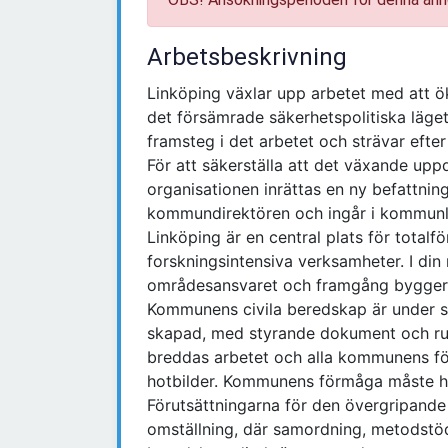
Arbetsbeskrivning
Linköping växlar upp arbetet med att ö
det försämrade säkerhetspolitiska läg
framsteg i det arbetet och strävar efter
För att säkerställa att det växande u
organisationen inrättas en ny befattnin
kommundirektören och ingår i kommun
Linköping är en central plats för total
forskningsintensiva verksamheter. I di
områdesansvaret och framgång bygger
Kommunens civila beredskap är under sn
skapad, med styrande dokument och rut
breddas arbetet och alla kommunens för
hotbilder. Kommunens förmåga måste hö
Förutsättningarna för den övergripand
omställning, där samordning, metodstöd 