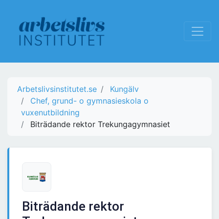
Arbetslivsinstitutet.se
Kungälv
Chef, grund- o gymnasieskola o
vuxenutbildning
Biträdande rektor Trekungagymnasiet
Biträdande rektor