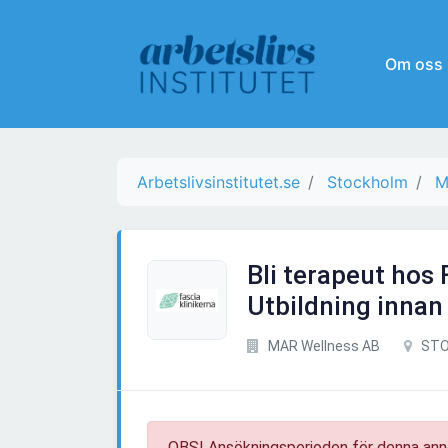
Om oss
Arbetslivsinstitutet.se
Stockholm
M
Bli terapeut hos 
Utbildning innan
MAR Wellness AB
STO
OBS! Ansökningsperioden för denna ann