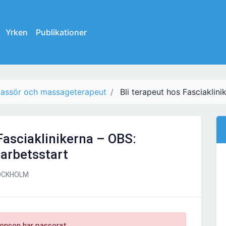
Yrken
Publikationer
assör och massageterapeut
Bli terapeut hos Fasciaklini
Fasciaklinikerna – OBS:
 arbetsstart
CKHOLM
onsen har passerat.