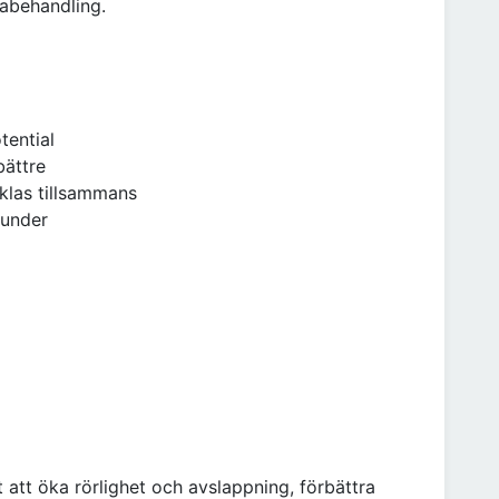
iabehandling.
tential
bättre
klas tillsammans
kunder
t att öka rörlighet och avslappning, förbättra