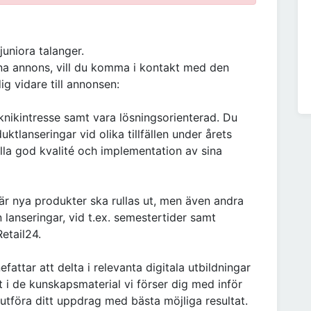
juniora talanger.
nna annons, vill du komma i kontakt med den
ig vidare till annonsen:
knikintresse samt vara lösningsorienterad. Du
tlanseringar vid olika tillfällen under årets
lla god kvalité och implementation av sina
är nya produkter ska rullas ut, men även andra
n lanseringar, vid t.ex. semestertider samt
etail24.
ttar att delta i relevanta digitala utbildningar
t i de kunskapsmaterial vi förser dig med inför
a utföra ditt uppdrag med bästa möjliga resultat.