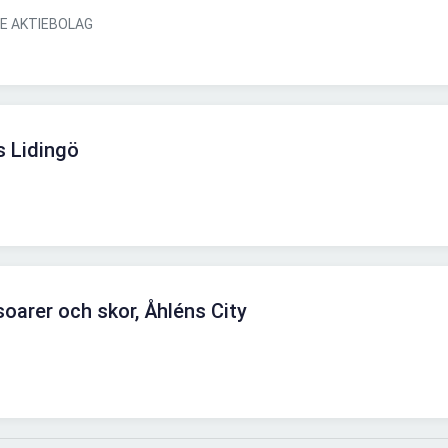
GE AKTIEBOLAG
is Lidingö
soarer och skor, Åhléns City