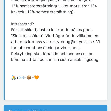
timanställda. Ingångslön/timme är 150 (inkl.
12% semesterersättning) vilket motsvarar 134
kr (exkl. 12% semesterersättning).
Intresserad?
För att söka tjänsten klickar du på knappen
"Skicka ansökan". Vid frågor är du välkommen
att kontakta oss via rekrytering@citymail.se. Vi
tar inte emot ansökningar via e-post.
Rekrytering sker löpande och annonsen kan
komma att tas bort innan sista ansökningsdag.
🚴+✉+📦=🧡