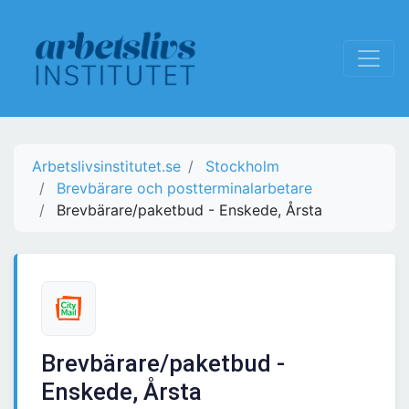
Arbetslivsinstitutet.se
Stockholm
Brevbärare och postterminalarbetare
Brevbärare/paketbud - Enskede, Årsta
Brevbärare/paketbud -
Enskede, Årsta