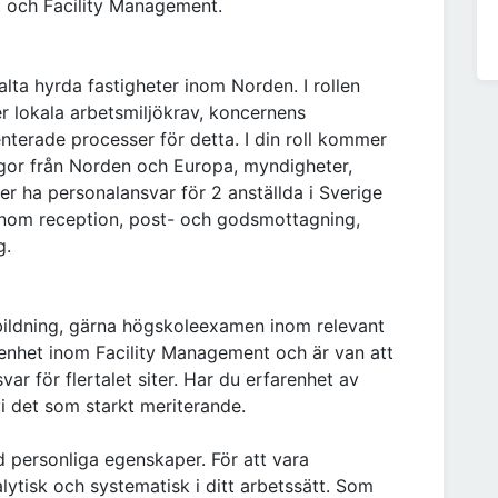
t och Facility Management.
valta hyrda fastigheter inom Norden. I rollen
r lokala arbetsmiljökrav, koncernens
nterade processer för detta. I din roll kommer
gor från Norden och Europa, myndigheter,
r ha personalansvar för 2 anställda i Sverige
inom reception, post- och godsmottagning,
g.
bildning, gärna högskoleexamen inom relevant
arenhet inom Facility Management och är van att
r för flertalet siter. Har du erfarenhet av
vi det som starkt meriterande.
id personliga egenskaper. För att vara
alytisk och systematisk i ditt arbetssätt. Som