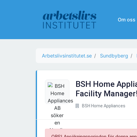
Om oss
Arbetslivsinstitutet.se
Sundbyberg
BSH Home Applia
Facility Manager
BSH Home Appliances
OBS! Ansökningsperioden för denna ann