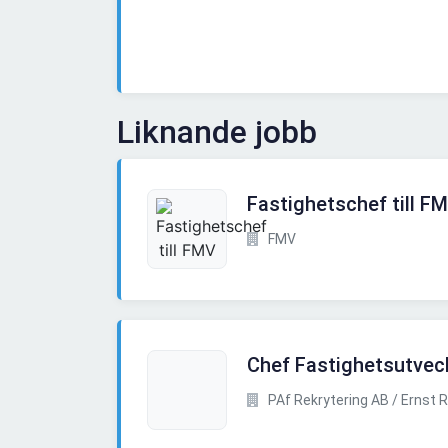
Liknande jobb
Fastighetschef till F
FMV
Chef Fastighetsutvec
PAf Rekrytering AB / Ernst R