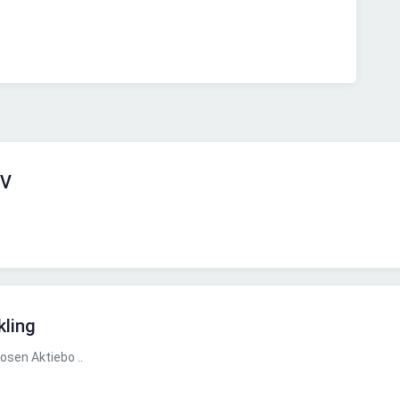
MV
kling
osen Aktiebo ..