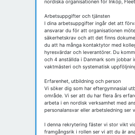
nordiska organisationen för Inköp, Flee
Arbetsuppgifter och tjänsten
I dina arbetsuppgifter ingår det att för
ansvarar du för att organisationen möte
säkerhetskrav och att det finns dokume
du att ha många kontaktytor med kolle
hyresvärdar och leverantörer. Du komme
och 4 anställda i Danmark som jobbar 
vaktmästeri och systematisk uppföljnin
Erfarenhet, utbildning och person
Vi söker dig som har eftergymnasial ut
område. Vi ser att du har flera års erf
arbeta i en nordisk verksamhet med ansva
personalansvar eller arbetsledning ser 
I denna rekrytering fäster vi stor vikt v
framgångsrik i rollen ser vi att du är an