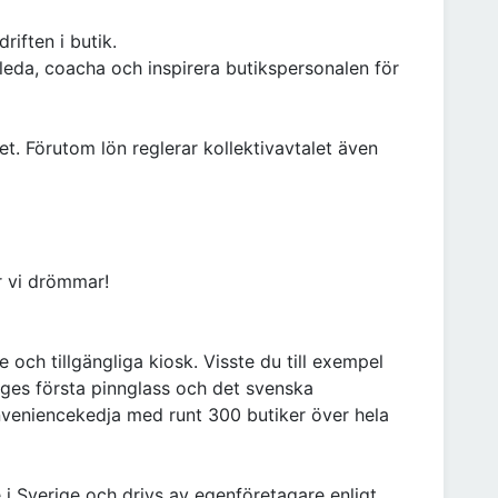
riften i butik.
eda, coacha och inspirera butikspersonalen för
let. Förutom lön reglerar kollektivavtalet även
 vi drömmar!
och tillgängliga kiosk. Visste du till exempel
ges första pinnglass och det svenska
onveniencekedja med runt 300 butiker över hela
i Sverige och drivs av egenföretagare enligt