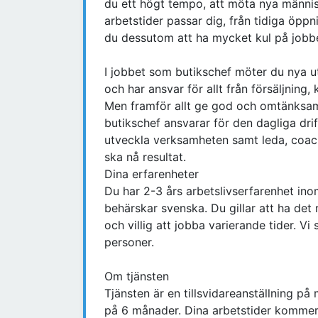
du ett högt tempo, att möta nya männis
arbetstider passar dig, från tidiga öppni
du dessutom att ha mycket kul på jobbe
I jobbet som butikschef möter du nya u
och har ansvar för allt från försäljning,
Men framför allt ge god och omtänksam 
butikschef ansvarar för den dagliga drif
utveckla verksamheten samt leda, coach
ska nå resultat.
Dina erfarenheter
Du har 2-3 års arbetslivserfarenhet ino
behärskar svenska. Du gillar att ha det 
och villig att jobba varierande tider. Vi
personer.
Om tjänsten
Tjänsten är en tillsvidareanställning 
på 6 månader. Dina arbetstider kommer a