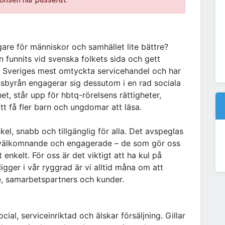
re för människor och samhället lite bättre?
n funnits vid svenska folkets sida och gett
vi Sveriges mest omtyckta servicehandel och har
ssbyrån engagerar sig dessutom i en rad sociala
het, står upp för hbtq-rörelsens rättigheter,
att få fler barn och ungdomar att läsa.
el, snabb och tillgänglig för alla. Det avspeglas
 välkomnande och engagerade – de som gör oss
lt enkelt. För oss är det viktigt att ha kul på
ligger i vår ryggrad är vi alltid måna om att
, samarbetspartners och kunder.
ial, serviceinriktad och älskar försäljning. Gillar