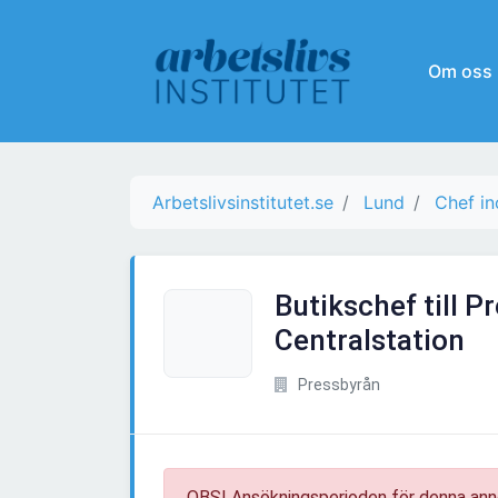
Om oss
Arbetslivsinstitutet.se
Lund
Chef i
Butikschef till 
Centralstation
Pressbyrån
OBS! Ansökningsperioden för denna ann