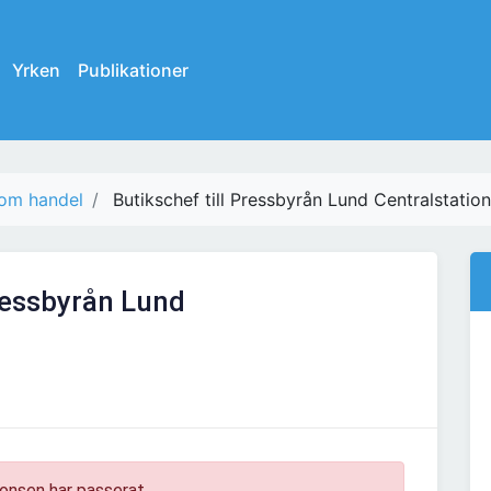
Yrken
Publikationer
nom handel
Butikschef till Pressbyrån Lund Centralstation
Pressbyrån Lund
onsen har passerat.