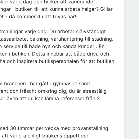
kor varje dag och tycker att varierande
ngar i butiken till att kunna arbeta helger? Gillar
t - då kommer du att trivas här!
tmaningar varje dag. Du arbetar självständigt
 kassaarbete, bakning, varuhantering till städning.
service till både nya och kända kunder . En
ten i butiken. Detta innebär att både driva och
a och inspirera butikspersonalen för att butiken
m branchen , har gått i gymnasiet samt
rent och fräscht omkring dig, du är stresstålig
 ser även att du kan lämna referenser från 2
på med 30 timmar per vecka med provanställning
tt variera enligt butikens öppettider