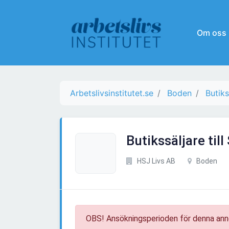
Om oss
Arbetslivsinstitutet.se
Boden
Butiks
Butikssäljare ti
HSJ Livs AB
Boden
OBS! Ansökningsperioden för denna ann