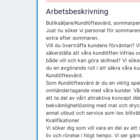
Arbetsbeskrivning
Butiksäljare/Kundlöftesvärd, sommarpe
Just nu söker vi personal för sommaren
extra efter sommaren.
Vill du överträffa kundens förväntan? Vi
säkerställa att våra kundlöften infrias
både vill och kan göra skillnad? Vi söker
du en avgörande roll i att säkra våra k
Kundlöftesvärd.
Som Kundlöftesvärd är du en viktig spe
omhändertagande med våra kunder. Vår b
att ta del av vårt attraktiva koncept dä
bekvämlighetlösning med mat och dryck
annat utbud och service som tex biltvät
Kvalifikationer
Vi söker dig som vill vara en del av ett
liv och rörelse i högt tempo. Vi ser gär