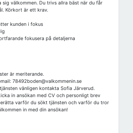
 sig välkommen. Du trivs allra bäst när du får
. Körkort är ett krav.
tter kunden i fokus
dig
fortfarande fokusera på detaljerna
ster är meriterande.
d, email: 78492boden@valkommenin.se
 tjänsten vänligen kontakta Sofia Järverud.
skicka in ansökan med CV och personligt brev
rätta varför du sökt tjänsten och varför du tror
 välkommen in med din ansökan!