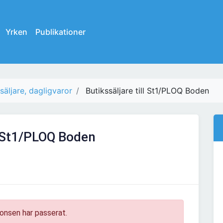
Yrken
Publikationer
säljare, dagligvaror
Butikssäljare till St1/PLOQ Boden
ll St1/PLOQ Boden
onsen har passerat.