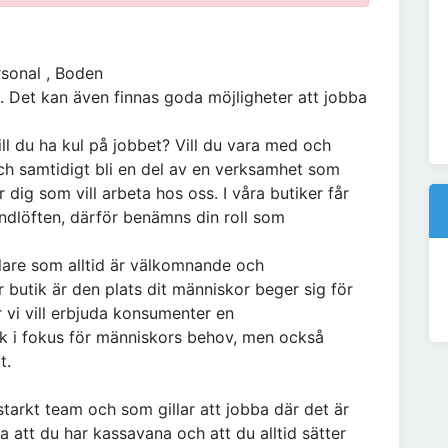
rsonal , Boden
. Det kan även finnas goda möjligheter att jobba
ll du ha kul på jobbet? Vill du vara med och
 och samtidigt bli en del av en verksamhet som
 dig som vill arbeta hos oss. I våra butiker får
undlöften, därför benämns din roll som
lare som alltid är välkomnande och
utik är den plats dit människor beger sig för
r vi vill erbjuda konsumenter en
 i fokus för människors behov, men också
t.
 starkt team och som gillar att jobba där det är
na att du har kassavana och att du alltid sätter