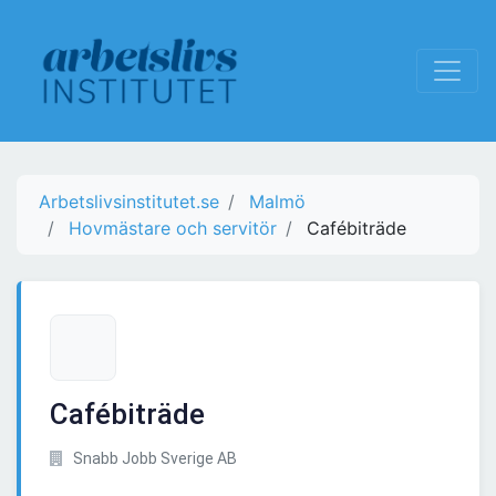
Arbetslivsinstitutet.se
Malmö
Hovmästare och servitör
Cafébiträde
Cafébiträde
Snabb Jobb Sverige AB