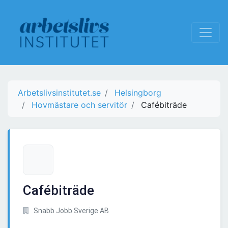
Arbetslivsinstitutet.se
Helsingborg
Hovmästare och servitör
Cafébiträde
Cafébiträde
Snabb Jobb Sverige AB