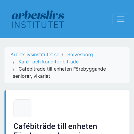
Arbetslivsinstitutet.se
Sölvesborg
Kafé- och konditoribiträde
Cafébiträde till enheten Förebyggande
seniorer, vikariat
Cafébiträde till enheten