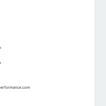
m
m
eperformance.com