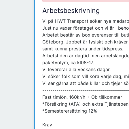
Arbetsbeskrivning
Vi på HWT Transport söker nya medarb
Just nu växer företaget och vi är i beho
Arbetet består av boxleveranser till but
Göteborg. Jobbet är fysiskt och kräver 
samt kunna prestera under tidspress.
Arbetstiden är dagtid men arbetslängde
paketvolym, ca kl08-17.
Vi levererar alla veckans dagar.
Vi söker folk som vill köra varje dag, m
Vi ser gärna att både killar och tjejer sö
-------------------------------------------
Fast timlön, 160kr/h + Ob tillkommer
*Försäkring (AFA) och extra Tjänstepen
*Semesterersättning 12%
-------------------------------------------
Krav