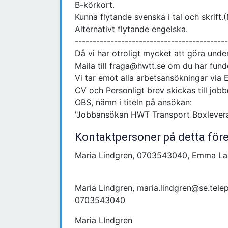
B-körkort.
Kunna flytande svenska i tal och skrift.
Alternativt flytande engelska.
-------------------------------------------
Då vi har otroligt mycket att göra under
Maila till fraga@hwtt.se om du har fund
Vi tar emot alla arbetsansökningar via 
CV och Personligt brev skickas till job
OBS, nämn i titeln på ansökan:
"Jobbansökan HWT Transport Boxlever
Kontaktpersoner på detta för
Maria Lindgren, 0703543040, Emma Lag
Maria Lindgren, maria.lindgren@se.tel
0703543040
Maria LIndgren