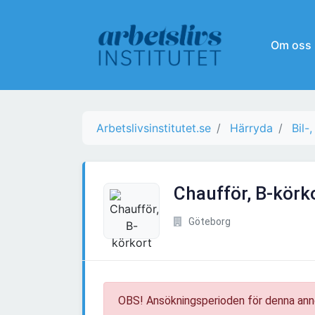
Om oss
Arbetslivsinstitutet.se
Härryda
Bil-
Chaufför, B-körk
Göteborg
OBS! Ansökningsperioden för denna ann