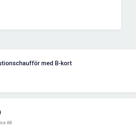
butionschaufför med B-kort
)
ice AB