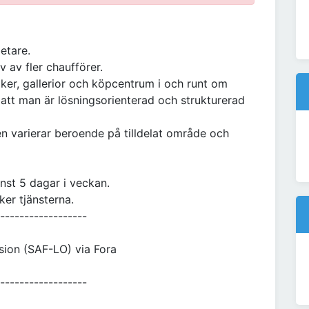
etare.
v av fler chaufförer.
iker, gallerior och köpcentrum i och runt om
att man är lösningsorienterad och strukturerad
n varierar beroende på tilldelat område och
inst 5 dagar i veckan.
ker tjänsterna.
------------------
sion (SAF-LO) via Fora
------------------