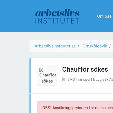
Om oss
Arbetslivsinstitutet.se
Örnsköldsvik
Chaufför sökes
EMS Transport & Logistik A
OBS! Ansökningsperioden för denna ann