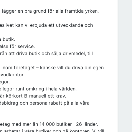
vi lägger en bra grund för alla framtida yrken.
eslivet kan vi erbjuda ett utvecklande och
a butik.
else för service.
rån att driva butik och sälja drivmedel, till
är inom företaget – kanske vill du driva din egen
huvudkontor.
legor.
ollegor runt omkring i hela världen.
 är körkort B-manuell ett krav.
rdsbidrag och personalrabatt på alla våra
öretag med mer än 14 000 butiker i 26 länder.
m arbetar i våra butiker och på kontoren. Vi vill