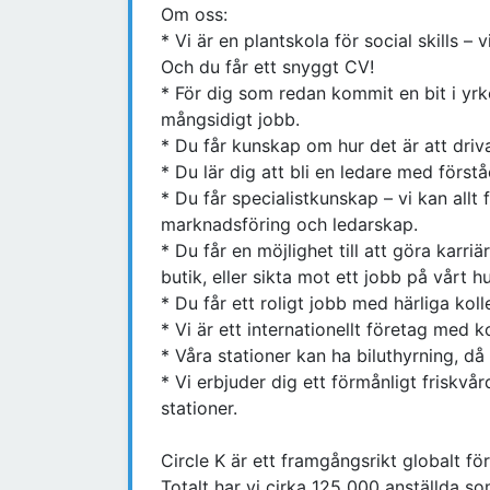
Om oss:
* Vi är en plantskola för social skills – 
Och du får ett snyggt CV!
* För dig som redan kommit en bit i yrk
mångsidigt jobb.
* Du får kunskap om hur det är att driv
* Du lär dig att bli en ledare med förstå
* Du får specialistkunskap – vi kan allt f
marknadsföring och ledarskap.
* Du får en möjlighet till att göra karri
butik, eller sikta mot ett jobb på vårt 
* Du får ett roligt jobb med härliga kol
* Vi är ett internationellt företag med k
* Våra stationer kan ha biluthyrning, då
* Vi erbjuder dig ett förmånligt friskvå
stationer.
Circle K är ett framgångsrikt globalt f
Totalt har vi cirka 125 000 anställda so