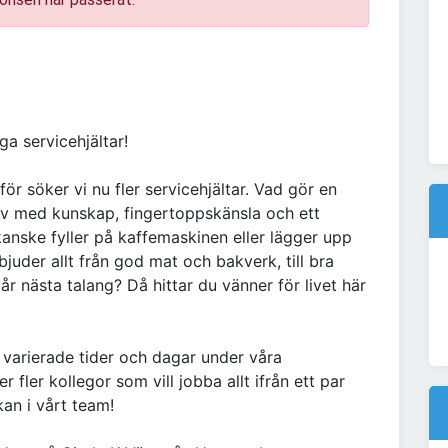
iga servicehjältar!
rför söker vi nu fler servicehjältar. Vad gör en
v med kunskap, fingertoppskänsla och ett
kanske fyller på kaffemaskinen eller lägger upp
bjuder allt från god mat och bakverk, till bra
år nästa talang? Då hittar du vänner för livet här
a varierade tider och dagar under våra
r fler kollegor som vill jobba allt ifrån ett par
kan i vårt team!