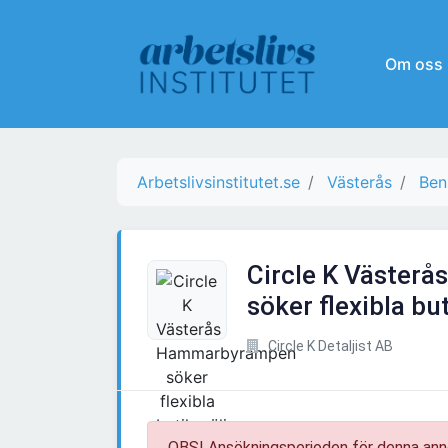
Om oss
Arbetslivsinstitutet.se
Västerås
Ben
Circle K Väste
söker flexibla bu
Circle K Detaljist AB
OBS! Ansökningsperioden för denna ann