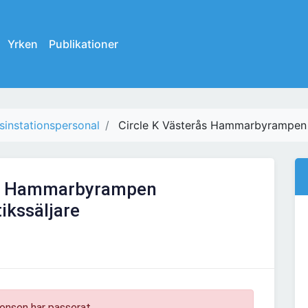
Yrken
Publikationer
sinstationspersonal
Circle K Västerås Hammarbyrampen sö
rås Hammarbyrampen
tikssäljare
onsen har passerat.