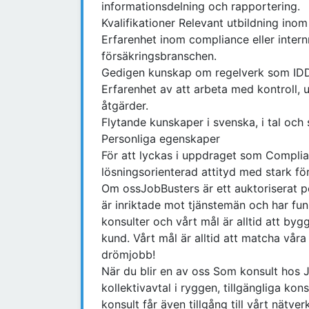
informationsdelning och rapportering.
Kvalifikationer Relevant utbildning inom
Erfarenhet inom compliance eller internr
försäkringsbranschen.
Gedigen kunskap om regelverk som ID
Erfarenhet av att arbeta med kontroll, 
åtgärder.
Flytande kunskaper i svenska, i tal och s
Personliga egenskaper
För att lyckas i uppdraget som Complia
lösningsorienterad attityd med stark f
Om ossJobBusters är ett auktoriserat p
är inriktade mot tjänstemän och har fun
konsulter och vårt mål är alltid att by
kund. Vårt mål är alltid att matcha vå
drömjobb!
När du blir en av oss Som konsult hos 
kollektivavtal i ryggen, tillgängliga k
konsult får även tillgång till vårt nät