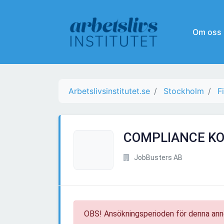
Om oss
Arbetslivsinstitutet.se
Stockholm
F
COMPLIANCE K
JobBusters AB
OBS! Ansökningsperioden för denna ann