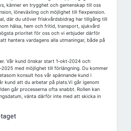
ivs, känner en trygghet och gemenskap till oss
sion, löneväxling och möjlighet till flexpension.
al, där du utöver friskvårdsbidrag har tillgång till
om hälsa, hem och fritid, transport, sjukvård
gsta prioritet för oss och vi erbjuder därför
 att hantera vardagens alla utmaningar, både på
der. Vår kund önskar start 1-okt-2024 och
-2025 med möjlighet till förlängning. Du kommer
betasom konsult hos vår spännande kund i
år kund att du arbetar på plats.Vi går igenom
lden går processerna ofta snabbt. Rollen kan
ingsdatum, vänta därför inte med att skicka in
etaget