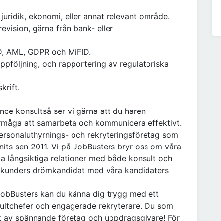
 juridik, ekonomi, eller annat relevant område.
evision, gärna från bank- eller
D, AML, GDPR och MiFID.
uppföljning, och rapportering av regulatoriska
krift.
nce konsultså ser vi gärna att du haren
örmåga att samarbeta och kommunicera effektivt.
ersonaluthyrnings- och rekryteringsföretag som
nits sen 2011. Vi på JobBusters bryr oss om våra
gga långsiktiga relationer med både konsult och
ra kunders drömkandidat med våra kandidaters
JobBusters kan du känna dig trygg med ett
onsultchefer och engagerade rekryterare. Du som
verk av spännande företag och uppdragsgivare! För