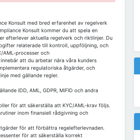
nce Konsult med bred erfarenhet av regelverk
pliance Konsult kommer du att spela en
er efterlever aktuella regelverk och riktlinjer. Du
fter relaterade till kontroll, uppföljning, och
YC/AML-processer och
n innebär att du arbetar nära våra kunders
 implementera regulatoriska åtgärder, och
 linje med gällande regler.
gällande IDD, AML, GDPR, MiFID och andra
ler för att säkerställa att KYC/AML-krav följs.
rutiner inom finansiell rådgivning och
tgärder för att förbättra regelefterlevnaden.
ssenter för att säkerställa korrekt