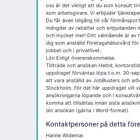
oss är det viktigt att du som konsult tr
som arbetsgivare. Vi erbjuder tjänstepen
Du får även tillgång till vår förmånsport
mängder av rabatter och erbjudanden in
och mycket mer! Ditt välmående är av hö
dig som anställd Företagshälsovård för
jobbet och i privatlivet.
Lön Enligt överenskommelse.
Tillträde och ansökan Heltid, kontorsti
uppdraget förväntas löpa t.o.m. 30-sep
att vara anställd av JobBusters och ar
Stockholm. För det här uppdraget vill v
ansökningarna löpande och i konsultvär
komma att tillsättas innan sista ansökn
din ansökan (gärna i Word-format).
Kontaktpersoner på detta för
Hanne Widemar