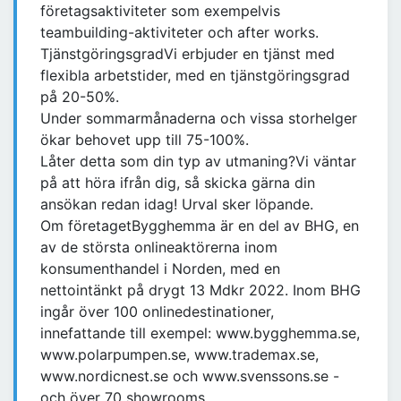
företagsaktiviteter som exempelvis
teambuilding-aktiviteter och after works.
TjänstgöringsgradVi erbjuder en tjänst med
flexibla arbetstider, med en tjänstgöringsgrad
på 20-50%.
Under sommarmånaderna och vissa storhelger
ökar behovet upp till 75-100%.
Låter detta som din typ av utmaning?Vi väntar
på att höra ifrån dig, så skicka gärna din
ansökan redan idag! Urval sker löpande.
Om företagetBygghemma är en del av BHG, en
av de största onlineaktörerna inom
konsumenthandel i Norden, med en
nettointänkt på drygt 13 Mdkr 2022. Inom BHG
ingår över 100 onlinedestinationer,
innefattande till exempel: www.bygghemma.se,
www.polarpumpen.se, www.trademax.se,
www.nordicnest.se och www.svenssons.se -
och över 70 showrooms.