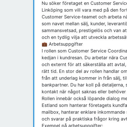
Nu söker företaget en Customer Service
Linköping som vill vara med på den fort
Customer Service-teamet och arbeta nä
som navet mellan sälj, kunder, leveran
sammansvetsad, prestigelös och van att
och en tydlig vilja att utveckla arbetssä
💼 Arbetsuppgifter
I rollen som Customer Service Coordinat
kedjan i kundresan. Du arbetar nära Cu
och externt för att säkerställa att avta
rätt tid. En stor del av rollen handlar o
från att underlag kommer in från sälj, till
bankpartner. Du har koll på detaljerna, 
kontakt när något saknas eller behöver 
Rollen innebär också löpande dialog med
Estland som hanterar företagets kundf
mailbox, hanterar enklare inkommande 
och svarar på praktiska frågor kring a
Exempel på arbetsuppgifter: