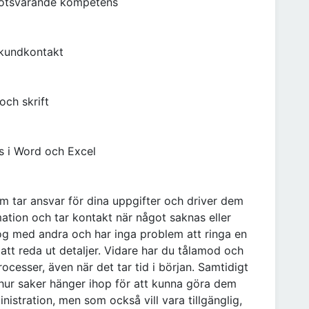
 motsvarande kompetens
/kundkontakt
och skrift
s i Word och Excel
som tar ansvar för dina uppgifter och driver dem
rmation och tar kontakt när något saknas eller
log med andra och har inga problem att ringa en
r att reda ut detaljer. Vidare har du tålamod och
rocesser, även när det tar tid i början. Samtidigt
å hur saker hänger ihop för att kunna göra dem
nistration, men som också vill vara tillgänglig,