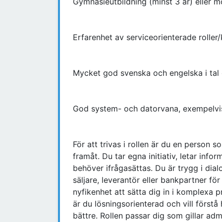
Gymnasieutbildning (minst 3 år) eller
Erfarenhet av serviceorienterade roller
Mycket god svenska och engelska i tal 
God system- och datorvana, exempelvi
För att trivas i rollen är du en person 
framåt. Du tar egna initiativ, letar info
behöver ifrågasättas. Du är trygg i dia
säljare, leverantör eller bankpartner fö
nyfikenhet att sätta dig in i komplexa p
är du lösningsorienterad och vill först
bättre. Rollen passar dig som gillar admi