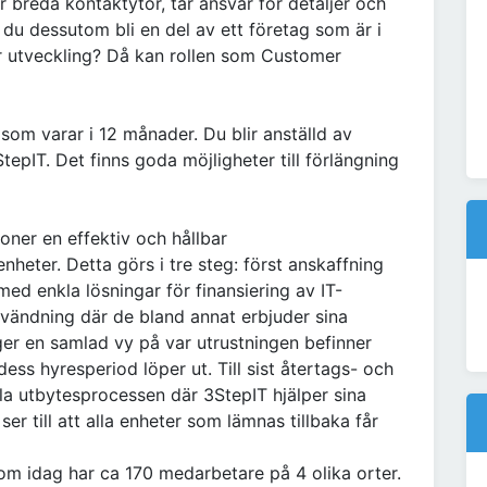
ar breda kontaktytor, tar ansvar för detaljer och
ill du dessutom bli en del av ett företag som är i
för utveckling? Då kan rollen som Customer
 som varar i 12 månader. Du blir anställd av
epIT. Det finns goda möjligheter till förlängning
oner en effektiv och hållbar
nheter. Detta görs i tre steg: först anskaffning
med enkla lösningar för finansiering av IT-
nvändning där de bland annat erbjuder sina
 ger en samlad vy på var utrustningen befinner
ess hyresperiod löper ut. Till sist återtags- och
kla utbytesprocessen där 3StepIT hjälper sina
er till att alla enheter som lämnas tillbaka får
om idag har ca 170 medarbetare på 4 olika orter.