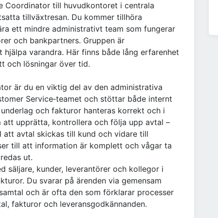
 Coordinator till huvudkontoret i centrala
satta tillväxtresan. Du kommer tillhöra
ra ett mindre administrativt team som fungerar
törer och bankpartners. Gruppen är
 hjälpa varandra. Här finns både lång erfarenhet
tt och lösningar över tid.
or är du en viktig del av den administrativa
stomer Service‑teamet och stöttar både internt
l, underlag och fakturor hanteras korrekt och i
m att upprätta, kontrollera och följa upp avtal –
 att avtal skickas till kund och vidare till
ser till att information är komplett och vågar ta
redas ut.
 säljare, kunder, leverantörer och kollegor i
akturor. Du svarar på ärenden via gemensam
samtal och är ofta den som förklarar processer
vtal, fakturor och leveransgodkännanden.