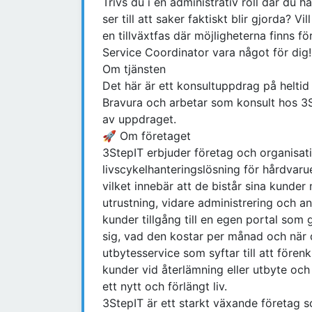
Trivs du i en administrativ roll där du h
ser till att saker faktiskt blir gjorda? V
en tillväxtfas där möjligheterna finns 
Service Coordinator vara något för dig!
Om tjänsten
Det här är ett konsultuppdrag på heltid
Bravura och arbetar som konsult hos 3St
av uppdraget.
🚀 Om företaget
3StepIT erbjuder företag och organisati
livscykelhanteringslösning för hårdvarue
vilket innebär att de bistår sina kunder 
utrustning, vidare administrering och a
kunder tillgång till en egen portal som
sig, vad den kostar per månad och när d
utbytesservice som syftar till att fören
kunder vid återlämning eller utbyte och s
ett nytt och förlängt liv.
3StepIT är ett starkt växande företag s