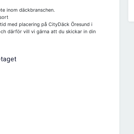
 arbete inom däckbranschen.
ingsort
eltid med placering på CityDäck Öresund i
 därför vill vi gärna att du skickar in din
etaget