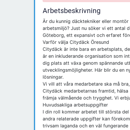
Arbetsbeskrivning
Är du kunnig däcktekniker eller montör 
arbetsmiljö? Just nu söker vi ett antal 
Göteborg, ett expansivt och erfaret fö
Varför välja Citydäck Öresund
Citydäck är inte bara en arbetsplats, de
är en inkluderande organisation som in
dig plats att växa genom spännande utb
utvecklingsmöjligheter. Här blir du en n
lösningar.
Vi vill att våra medarbetare ska må bra
Citydäck medarbetarnas framtid, hälsa oc
främja välmående och trygghet. Vi erbj
Huvudsakliga arbetsuppgifter
I din roll kommer arbetet till största d
andra relaterade uppgifter kan förekom
trivsam laganda och en väl fungerande