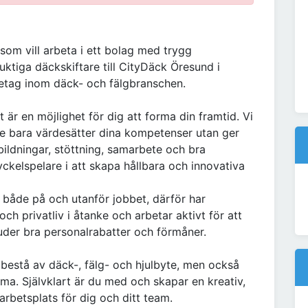
som vill arbeta i ett bolag med trygg
duktiga däckskiftare till CityDäck Öresund i
retag inom däck- och fälgbranschen.
t är en möjlighet för dig att forma din framtid. Vi
te bara värdesätter dina kompetenser utan ger
ildningar, stöttning, samarbete och bra
yckelspelare i att skapa hållbara och innovativa
, både på och utanför jobbet, därför har
h privatliv i åtanke och arbetar aktivt för att
uder bra personalrabatter och förmåner.
el bestå av däck-, fälg- och hjulbyte, men också
ma. Självklart är du med och skapar en kreativ,
 arbetsplats för dig och ditt team.