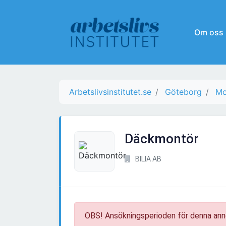
Om oss
Arbetslivsinstitutet.se
Göteborg
Mo
Däckmontör
BILIA AB
OBS! Ansökningsperioden för denna ann