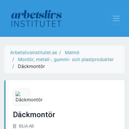
Arbetslivsinstitutet.se
Malmö
Montör, metall-, gummi- och plastprodukter
Däckmontör
Däckmontör
BILIA AB