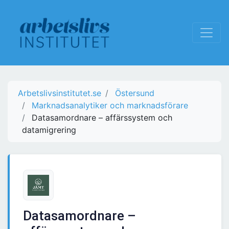
Arbetslivsinstitutet.se
Östersund
Marknadsanalytiker och marknadsförare
Datasamordnare – affärssystem och
datamigrering
Datasamordnare –