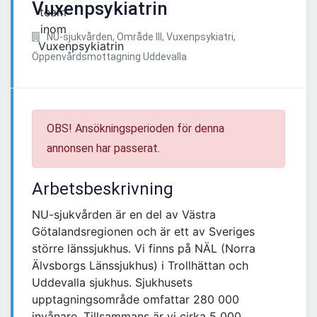
Vuxenpsykiatrin
NU-sjukvården, Område III, Vuxenpsykiatri,
Öppenvårdsmottagning Uddevalla
OBS! Ansökningsperioden för denna
annonsen har passerat.
Arbetsbeskrivning
NU-sjukvården är en del av Västra
Götalandsregionen och är ett av Sveriges
större länssjukhus. Vi finns på NÄL (Norra
Älvsborgs Länssjukhus) i Trollhättan och
Uddevalla sjukhus. Sjukhusets
upptagningsområde omfattar 280 000
invånare. Tillsammans är vi cirka 5 000