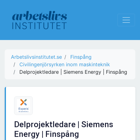
Arbetslivsinstitutet.se
Finspång
Civilingenjörsyrken inom maskinteknik
Delprojektledare | Siemens Energy | Finspång
Delprojektledare | Siemens
Energy | Finspång