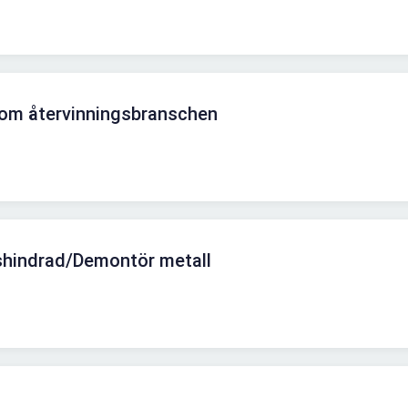
nom återvinningsbranschen
nshindrad/Demontör metall