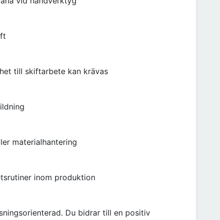
vana vid handverktyg
ft
ghet till skiftarbete kan krävas
ildning
ler materialhantering
srutiner inom produktion
ingsorienterad. Du bidrar till en positiv