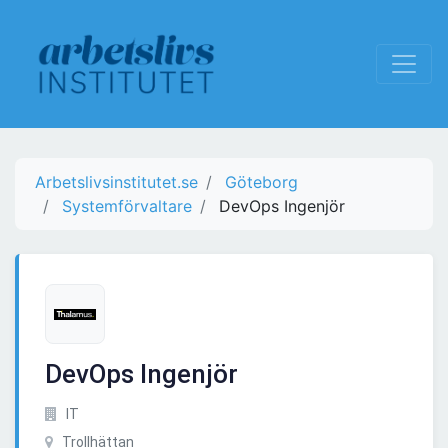
Arbetslivsinstitutet.se
Göteborg
Systemförvaltare
DevOps Ingenjör
DevOps Ingenjör
IT
Trollhättan