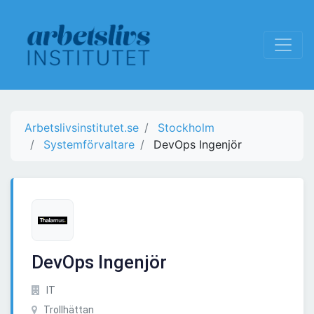
Arbetslivsinstitutet.se
Stockholm
Systemförvaltare
DevOps Ingenjör
DevOps Ingenjör
IT
Trollhättan