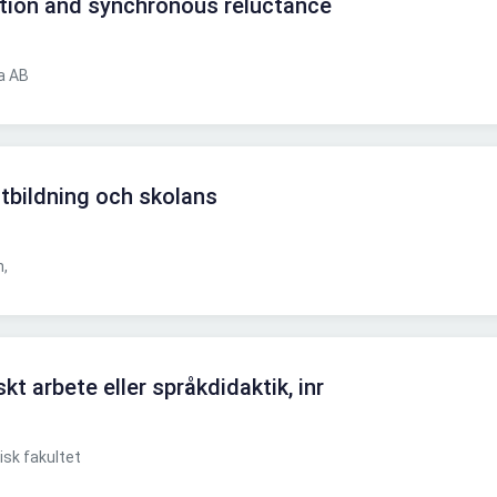
tion and synchronous reluctance
a AB
tbildning och skolans
n,
t arbete eller språkdidaktik, inr
sk fakultet