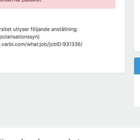
sitet utlyser följande anställning:
polarisationssyn)
/lu.varbi.com/what:job/jobID:931336/