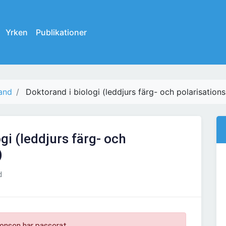
Yrken
Publikationer
and
Doktorand i biologi (leddjurs färg- och polarisation
gi (leddjurs färg- och
)
d
onsen har passerat.