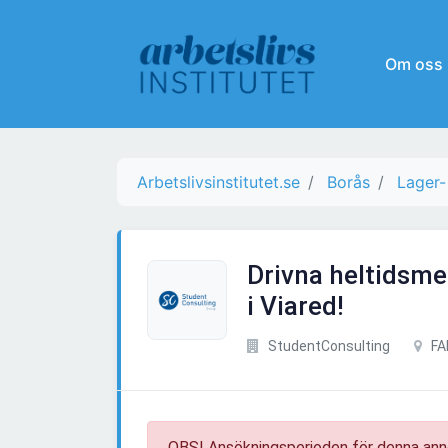
Om oss
Arbetslivsinstitutet.se
Borås
Lager-
Drivna heltidsmed
i Viared!
StudentConsulting
FA
OBS! Ansökningsperioden för denna ann