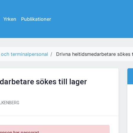
Yrken
Publikationer
 och terminalpersonal
Drivna heltidsmedarbetare sökes til
arbetare sökes till lager
LKENBERG
onsen har passerat.