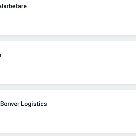
alarbetare
r
 Bonver Logistics