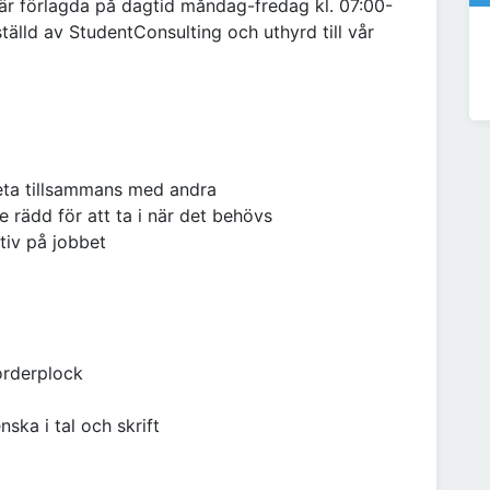
 är förlagda på dagtid måndag-fredag kl. 07:00-
tälld av StudentConsulting och uthyrd till vår
beta tillsammans med andra
te rädd för att ta i när det behövs
ktiv på jobbet
orderplock
ka i tal och skrift