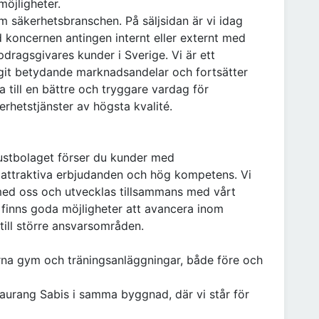
möjligheter.
 säkerhetsbranschen. På säljsidan är vi idag
koncernen antingen internt eller externt med
dragsgivares kunder i Sverige. Vi är ett
agit betydande marknadsandelar och fortsätter
 till en bättre och tryggare vardag för
rhetstjänster av högsta kvalité.
ustbolaget förser du kunder med
 attraktiva erbjudanden och hög kompetens. Vi
t med oss och utvecklas tillsammans med vårt
 finns goda möjligheter att avancera inom
till större ansvarsområden.
rna gym och träningsanläggningar, både före och
staurang Sabis i samma byggnad, där vi står för