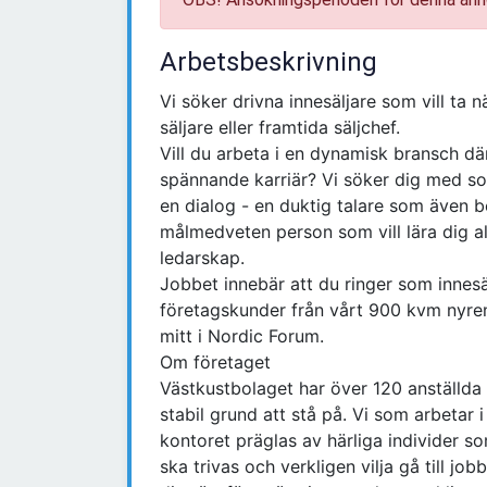
Arbetsbeskrivning
Vi söker drivna innesäljare som vill ta n
säljare eller framtida säljchef.
Vill du arbeta i en dynamisk bransch d
spännande karriär? Vi söker dig med s
en dialog - en duktig talare som även b
målmedveten person som vill lära dig a
ledarskap.
Jobbet innebär att du ringer som innesäl
företagskunder från vårt 900 kvm nyren
mitt i Nordic Forum.
Om företaget
Västkustbolaget har över 120 anställda 
stabil grund att stå på. Vi som arbetar
kontoret präglas av härliga individer som
ska trivas och verkligen vilja gå till job