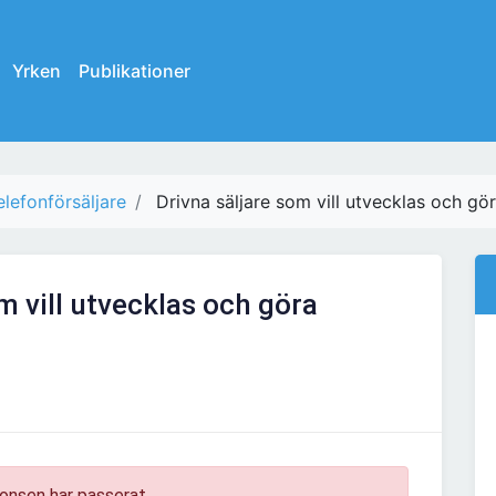
Yrken
Publikationer
elefonförsäljare
Drivna säljare som vill utvecklas och gör
m vill utvecklas och göra
onsen har passerat.