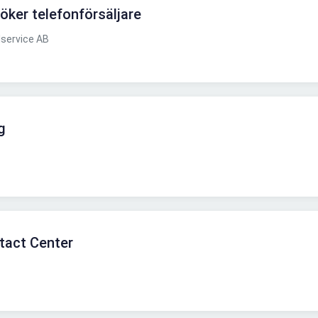
öker telefonförsäljare
service AB
g
tact Center