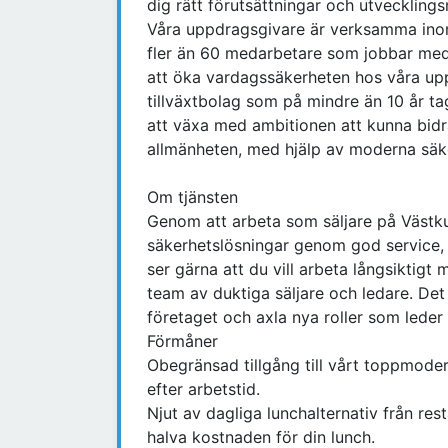
dig rätt förutsättningar och utvecklings
Våra uppdragsgivare är verksamma inom
fler än 60 medarbetare som jobbar med 
att öka vardagssäkerheten hos våra upp
tillväxtbolag som på mindre än 10 år t
att växa med ambitionen att kunna bidra
allmänheten, med hjälp av moderna säke
Om tjänsten
Genom att arbeta som säljare på Västk
säkerhetslösningar genom god service,
ser gärna att du vill arbeta långsiktig
team av duktiga säljare och ledare. Det
företaget och axla nya roller som leder 
Förmåner
Obegränsad tillgång till vårt toppmode
efter arbetstid.
Njut av dagliga lunchalternativ från re
halva kostnaden för din lunch.