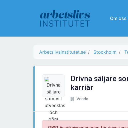
Om oss
Arbetslivsinstitutet.se
Stockholm
T
Drivna säljare so
karriär
Vendo
OBS! Ansökningsperioden för denna ann