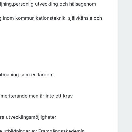
äljning,personlig utveckling och hälsagenom
ng inom kommunikationsteknik, självkänsla och
e utmaning som en lärdom.
 meriterande men är inte ett krav
ra utvecklingsmöjligheter
iva utbildningar av Framgångsakademin