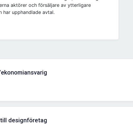
rna aktörer och försäljare av ytterligare
n har upphandlade avtal.
/ekonomiansvarig
ill designföretag