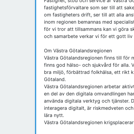
Fastighet, stöd och service är Västra 
fastighetsförvaltare som ser till att sa
om fastigheters drift, ser till att alla a
inom regionen bemannas med specialistk
för vi tror att tillsammans kan vi göra
och samarbete verkar vi för ett gott liv
Om Västra Götalandsregionen
Västra Götalandsregionen finns till för m
finns god hälso- och sjukvård för alla. V
bra miljö, förbättrad folkhälsa, ett rik
Götaland.
Västra Götalandsregionen arbetar aktivt f
en del av den digitala omvandlingen h
använda digitala verktyg och tjänster.
interagera digitalt, är riskmedveten och 
lära nytt.
Västra Götalandsregionen krigsplacerar 