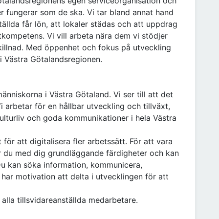
Götalandsregionens egen serviceorganisation och
ker fungerar som de ska. Vi tar bland annat hand
nställda får lön, att lokaler städas och att uppdrag
ompetens. Vi vill arbeta nära dem vi stödjer
 skillnad. Med öppenhet och fokus på utveckling
 i Västra Götalandsregionen.
änniskorna i Västra Götaland. Vi ser till att det
i arbetar för en hållbar utveckling och tillväxt,
t kulturliv och goda kommunikationer i hela Västra
ör att digitalisera fler arbetssätt. För att vara
ar du med dig grundläggande färdigheter och kan
 Du kan söka information, kommunicera,
har motivation att delta i utvecklingen för att
alla tillsvidareanställda medarbetare.