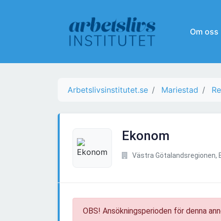
Om oss
Arbetslivsinstitutet.se
Mariestad
Re
Ekonom
Västra Götalandsregionen, 
OBS! Ansökningsperioden för denna ann