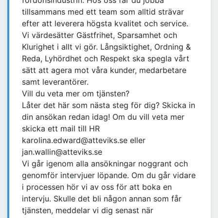
fordonsindustrin. Hos oss får du jobba
tillsammans med ett team som alltid strävar
efter att leverera högsta kvalitet och service.
Vi värdesätter Gästfrihet, Sparsamhet och
Klurighet i allt vi gör. Långsiktighet, Ordning &
Reda, Lyhördhet och Respekt ska spegla vårt
sätt att agera mot våra kunder, medarbetare
samt leverantörer.
Vill du veta mer om tjänsten?
Låter det här som nästa steg för dig? Skicka in
din ansökan redan idag! Om du vill veta mer
skicka ett mail till HR
karolina.edward@atteviks.se eller
jan.wallin@atteviks.se
Vi går igenom alla ansökningar noggrant och
genomför intervjuer löpande. Om du går vidare
i processen hör vi av oss för att boka en
intervju. Skulle det bli någon annan som får
tjänsten, meddelar vi dig senast när