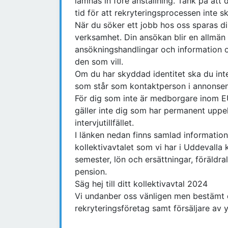
lämnas in före anställning. Tänk på att d
tid för att rekryteringsprocessen inte sk
När du söker ett jobb hos oss sparas din
verksamhet. Din ansökan blir en allmän 
ansökningshandlingar och information 
den som vill.
Om du har skyddad identitet ska du int
som står som kontaktperson i annonse
För dig som inte är medborgare inom EU
gäller inte dig som har permanent uppehå
intervjutillfället.
I länken nedan finns samlad information
kollektivavtalet som vi har i Uddevall
semester, lön och ersättningar, föräldr
pension.
Säg hej till ditt kollektivavtal 2024
Vi undanber oss vänligen men bestämt
rekryteringsföretag samt försäljare av 