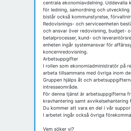
centrala ekonomiavdelning. Uddevalla
för ledning, samordning och utveckli
bistår också kommunstyrelse, förvalt
Redovisnings- och serviceenheten bestå
och ansvar över redovisning, budget- oc
betalprocesser, kund- och leverantörsre
enheten ingår systemansvar för affär
koncernredovisning.
Arbetsuppgifter
I rollen som ekonomiadministratör på 
arbeta tillsammans med övriga inom den
Gruppen hjälps åt och arbetsuppgiftern
intresseområde.
För denna tjänst är arbetsuppgifterna 
kravhantering samt avvikelsehantering 
Du kommer att vara en del i vår support 
I arbetet ingår också övriga förekomma
Vem söker vi?