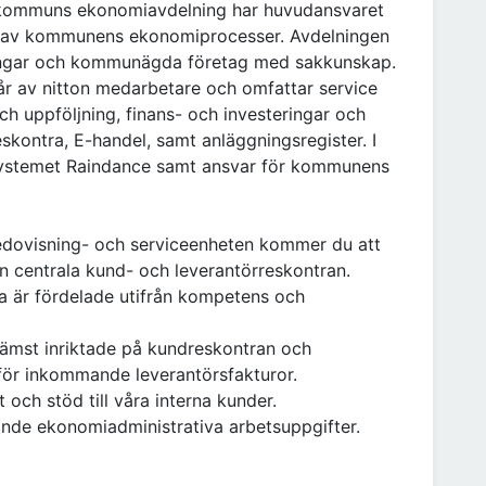
 kommuns ekonomiavdelning har huvudansvaret
ng av kommunens ekonomiprocesser. Avdelningen
ningar och kommunägda företag med sakkunskap.
r av nitton medarbetare och omfattar service
h uppföljning, finans- och investeringar och
skontra, E-handel, samt anläggningsregister. I
ssystemet Raindance samt ansvar för kommunens
redovisning- och serviceenheten kommer du att
 centrala kund- och leverantörreskontran.
a är fördelade utifrån kompetens och
främst inriktade på kundreskontran och
för inkommande leverantörsfakturor.
och stöd till våra interna kunder.
nde ekonomiadministrativa arbetsuppgifter.