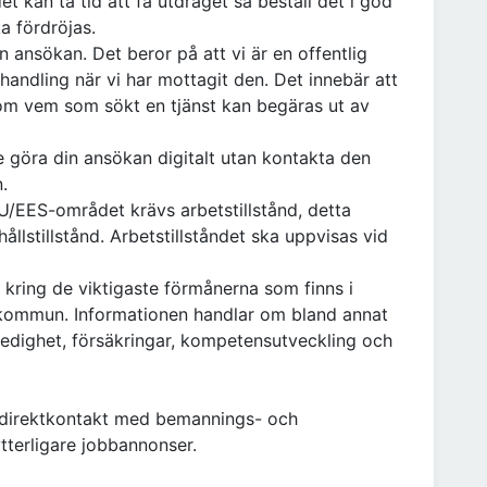
et kan ta tid att få utdraget så beställ det i god
a fördröjas.
 ansökan. Det beror på att vi är en offentlig
handling när vi har mottagit den. Det innebär att
om vem som sökt en tjänst kan begäras ut av
e göra din ansökan digitalt utan kontakta den
n.
/EES-området krävs arbetstillstånd, detta
llstillstånd. Arbetstillståndet ska uppvisas vid
 kring de viktigaste förmånerna som finns i
a kommun. Informationen handlar om bland annat
aledighet, försäkringar, kompetensutveckling och
 direktkontakt med bemannings- och
ytterligare jobbannonser.