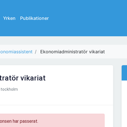
Yrken
Publikationer
onomiassistent
Ekonomiadministratör vikariat
atör vikariat
tockholm
onsen har passerat.