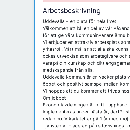
Arbetsbeskrivning
Uddevalla – en plats för hela livet
Välkommen att bli en del av vår växan
för att ge våra kommuninvånare ännu b
Vi erbjuder en attraktiv arbetsplats som
yrkesroll. Vårt mål är att alla ska kunna 
också utvecklas som arbetsgivare och arb
vara på din kunskap och ditt engageman
medskapande från alla.
Uddevalla kommun är en vacker plats vid
öppet och positivt samspel mellan komm
Vi hoppas att du kommer att trivas hos
Om jobbet
Ekonomiavdelningen är mitt i upphandl
implementeras under nästa år, därför s
redan nu. Vikariatet är på 1 år med möjli
Tjänsten är placerad på redovisnings-