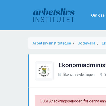
Om oss
Arbetslivsinstitutet.se
Uddevalla
Ek
Ekonomiadministr
Ekonomiavdelningen
S
OBS! Ansökningsperioden för denna ann