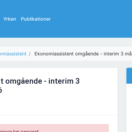
Yrken
Publikationer
miassistent
Ekonomiassistent omgående - interim 3 m
t omgående - interim 3
ö
onsen har passerat.