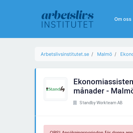
Om oss
Arbetslivsinstitutet.se
Malmö
Ekono
Ekonomiassisten
månader - Malm
Standby Workteam AB
OBS! Ansökningsperioden för denna ann