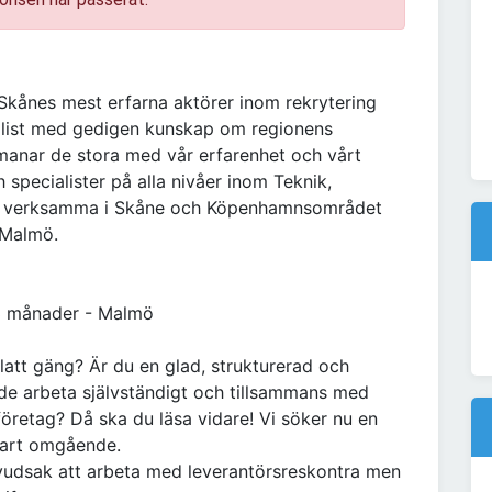
 Skånes mest erfarna aktörer inom rekrytering
ialist med gedigen kunskap om regionens
manar de stora med vår erfarenhet och vårt
specialister på alla nivåer inom Teknik,
i är verksamma i Skåne och Köpenhamnsområdet
 Malmö.
3 månader - Malmö
 glatt gäng? Är du en glad, strukturerad och
e arbeta självständigt och tillsammans med
öretag? Då ska du läsa vidare! Vi söker nu en
start omgående.
udsak att arbeta med leverantörsreskontra men