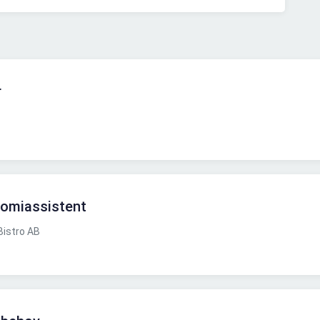
r
omiassistent
istro AB