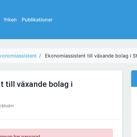
Yrken
Publikationer
konomiassistent
Ekonomiassistent till växande bolag i 
 till växande bolag i
ckholm
onsen har passerat.