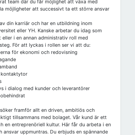
rat team där du får möjlighet att växa med
da möjligheter att successivt ta ett större ansvar
av din karriär och har en utbildning inom
ersitet eller YH. Kanske arbetar du idag som
eller i en annan administrativ roll med
eg. För att lyckas i rollen ser vi att du:
derna för ekonomi och redovisning
tagande
 samband
 kontaktytor
s
s i dialog med kunder och leverantörer
 obehindrat
 söker framför allt en driven, ambitiös och
iktigt tillsammans med bolaget. Vår kund är ett
n entreprenöriell kultur. Här får du arbeta i en
 och ansvar uppmuntras. Du erbjuds en spännande