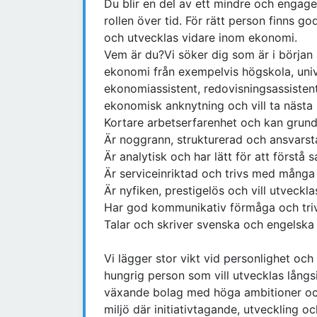
Du blir en del av ett mindre och engage
rollen över tid. För rätt person finns go
och utvecklas vidare inom ekonomi.
Vem är du?Vi söker dig som är i början 
ekonomi från exempelvis högskola, univ
ekonomiassistent, redovisningsassistent 
ekonomisk anknytning och vill ta nästa st
Kortare arbetserfarenhet och kan grun
Är noggrann, strukturerad och ansvars
Är analytisk och har lätt för att förstå
Är serviceinriktad och trivs med många
Är nyfiken, prestigelös och vill utveckla
Har god kommunikativ förmåga och triv
Talar och skriver svenska och engelska
Vi lägger stor vikt vid personlighet och
hungrig person som vill utvecklas långs
växande bolag med höga ambitioner och e
miljö där initiativtagande, utveckling