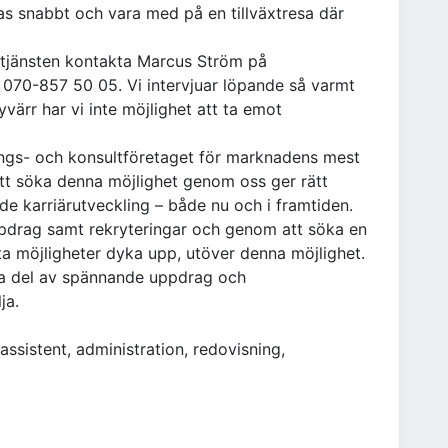
as snabbt och vara med på en tillväxtresa där
 tjänsten kontakta Marcus Ström på
070-857 50 05. Vi intervjuar löpande så varmt
ärr har vi inte möjlighet att ta emot
rings- och konsultföretaget för marknadens mest
Att söka denna möjlighet genom oss ger rätt
de karriärutveckling – både nu och i framtiden.
ppdrag samt rekryteringar och genom att söka en
ta möjligheter dyka upp, utöver denna möjlighet.
t ta del av spännande uppdrag och
ja.
ssistent, administration, redovisning,