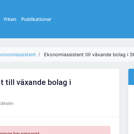
Yrken
Publikationer
konomiassistent
Ekonomiassistent till växande bolag i 
 till växande bolag i
ckholm
onsen har passerat.