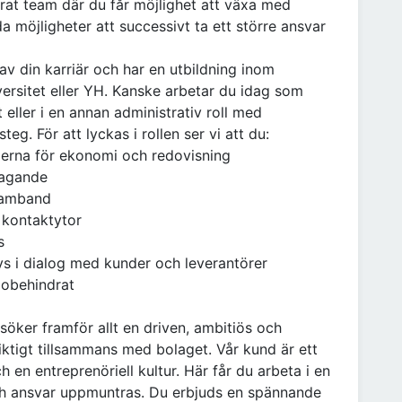
rat team där du får möjlighet att växa med
da möjligheter att successivt ta ett större ansvar
av din karriär och har en utbildning inom
ersitet eller YH. Kanske arbetar du idag som
eller i en annan administrativ roll med
eg. För att lyckas i rollen ser vi att du:
derna för ekonomi och redovisning
tagande
 samband
 kontaktytor
s
s i dialog med kunder och leverantörer
 obehindrat
 söker framför allt en driven, ambitiös och
iktigt tillsammans med bolaget. Vår kund är ett
n entreprenöriell kultur. Här får du arbeta i en
 och ansvar uppmuntras. Du erbjuds en spännande