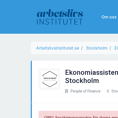
Om oss
Arbetslivsinstitutet.se
Stockholm
E
Ekonomiassistent
Stockholm
People of Finance
Sto
OBS! Ansökningsperioden för denna ann