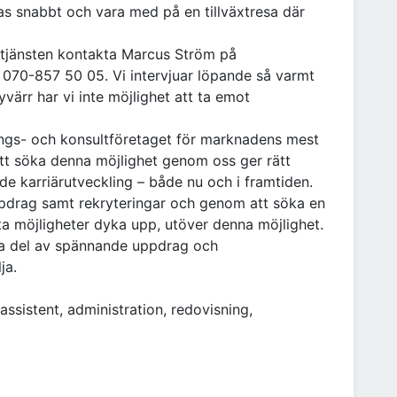
as snabbt och vara med på en tillväxtresa där
 tjänsten kontakta Marcus Ström på
070-857 50 05. Vi intervjuar löpande så varmt
ärr har vi inte möjlighet att ta emot
rings- och konsultföretaget för marknadens mest
Att söka denna möjlighet genom oss ger rätt
de karriärutveckling – både nu och i framtiden.
ppdrag samt rekryteringar och genom att söka en
ta möjligheter dyka upp, utöver denna möjlighet.
t ta del av spännande uppdrag och
ja.
ssistent, administration, redovisning,