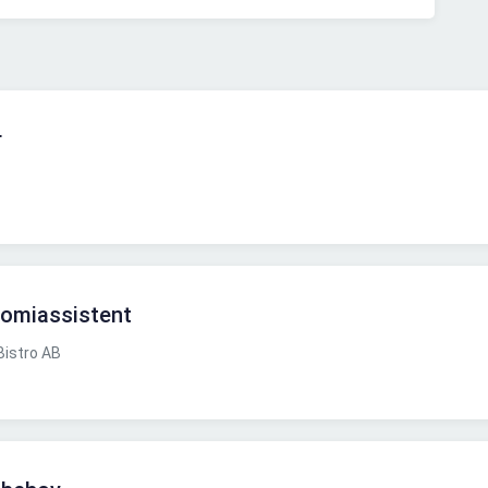
r
omiassistent
istro AB