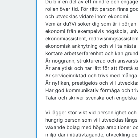
Du blir en del av ett mindre och engage
rollen över tid. För rätt person finns go
och utvecklas vidare inom ekonomi.
Vem är du?Vi söker dig som är i början 
ekonomi från exempelvis högskola, univ
ekonomiassistent, redovisningsassistent 
ekonomisk anknytning och vill ta nästa st
Kortare arbetserfarenhet och kan grun
Är noggrann, strukturerad och ansvars
Är analytisk och har lätt för att förstå
Är serviceinriktad och trivs med många
Är nyfiken, prestigelös och vill utveckla
Har god kommunikativ förmåga och triv
Talar och skriver svenska och engelska
Vi lägger stor vikt vid personlighet och
hungrig person som vill utvecklas långs
växande bolag med höga ambitioner och e
miljö där initiativtagande, utveckling