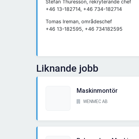
Stefan Thuresson, rekryterande chef
+46 13-182714, +46 734-182714
Tomas Ireman, områdeschef
+46 13-182595, +46 734182595
Liknande jobb
Maskinmontör
WENMEC AB