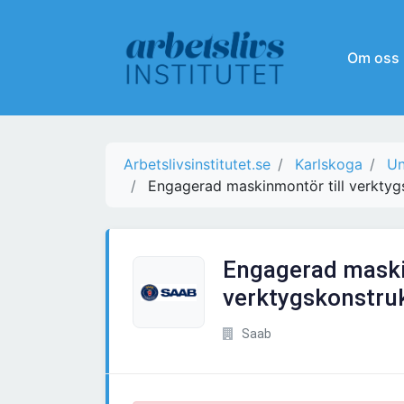
Om oss
Arbetslivsinstitutet.se
Karlskoga
Un
Engagerad maskinmontör till verktyg
Engagerad maski
verktygskonstruk
Saab