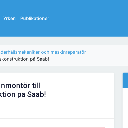
Yrken
Publikationer
derhållsmekaniker och maskinreparatör
skonstruktion på Saab!
nmontör till
tion på Saab!