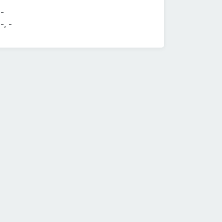
-
-, -