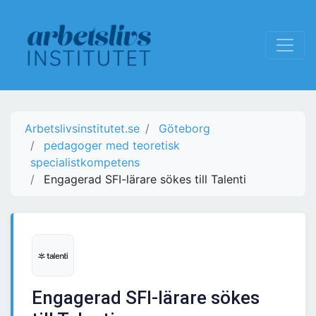
Arbetslivsinstitutet.se
Göteborg
pedagoger med teoretisk
specialistkompetens
Engagerad SFI-lärare sökes till Talenti
Engagerad SFI-lärare sökes