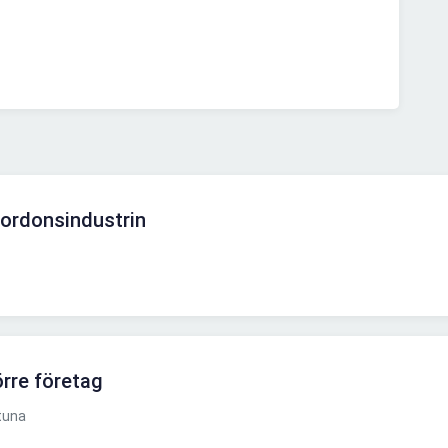
 fordonsindustrin
örre företag
tuna