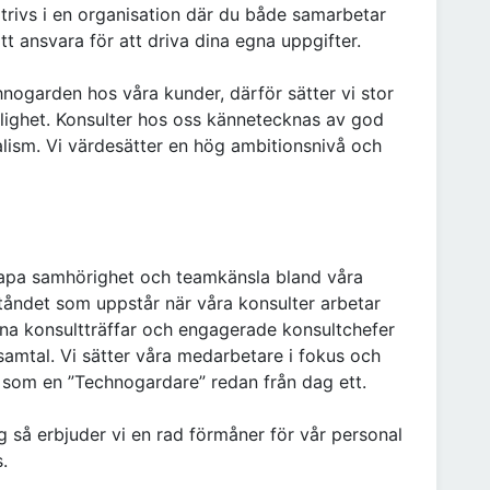
 trivs i en organisation där du både samarbetar
t ansvara för att driva dina egna uppgifter.
ogarden hos våra kunder, därför sätter vi stor
nlighet. Konsulter hos oss kännetecknas av god
ism. Vi värdesätter en hög ambitionsnivå och
kapa samhörighet och teamkänsla bland våra
tåndet som uppstår när våra konsulter arbetar
na konsultträffar och engagerade konsultchefer
nsamtal. Vi sätter våra medarbetare i fokus och
ig som en ”Technogardare” redan från dag ett.
ng så erbjuder vi en rad förmåner för vår personal
.