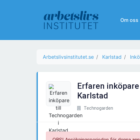
Om oss
Arbetslivsinstitutet.se
Karlstad
Ink
Erfaren inköpare 
Karlstad
Technogarden
OBS! Ansökningsperioden för denna ann