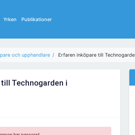
Yrken
Publikationer
öpare och upphandlare
Erfaren inköpare till Technogarde
till Technogarden i
onsen har passerat.