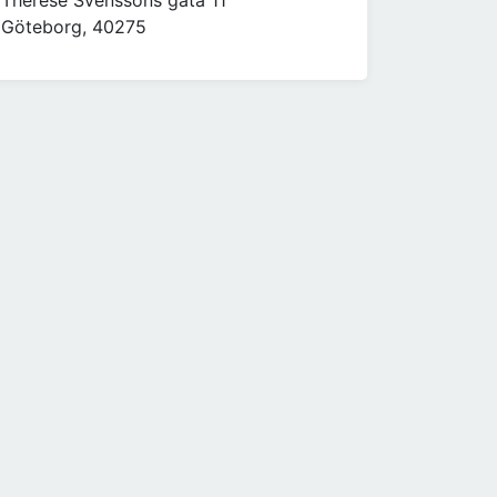
Therese Svenssons gata 11
Göteborg, 40275