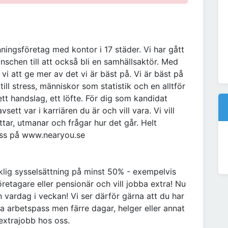
ingsföretag med kontor i 17 städer. Vi har gått
anschen till att också bli en samhällsaktör. Med
i att ge mer av det vi är bäst på. Vi är bäst på
ill stress, människor som statistik och en alltför
 ett handslag, ett löfte. För dig som kandidat
ett var i karriären du är och vill vara. Vi vill
ttar, utmanar och frågar hur det går. Helt
 oss på www.nearyou.se
lig sysselsättning på minst 50% - exempelvis
företagare eller pensionär och vill jobba extra! Nu
vardag i veckan! Vi ser därför gärna att du har
a arbetspass men färre dagar, helger eller annat
extrajobb hos oss.