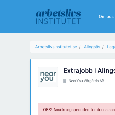
Om oss
Arbetslivsinstitutet.se
Alingsås
Lag
Extrajobb i Aling
NearYou Vårgårda AB
OBS! Ansökningsperioden för denna ann