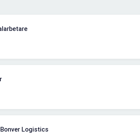
alarbetare
r
 Bonver Logistics